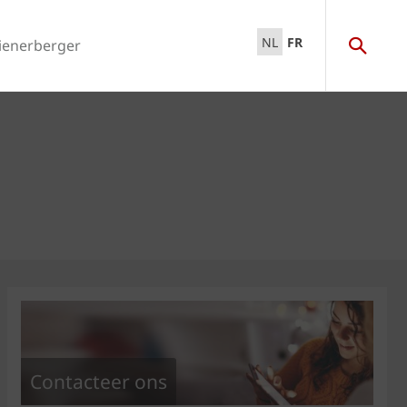
NL
FR
ienerberger
Contacteer ons