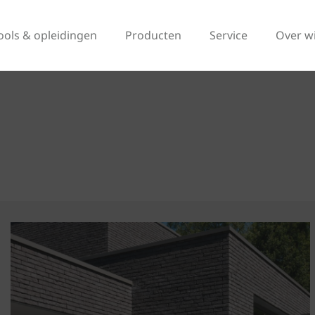
ools & opleidingen
Producten
Service
Over w