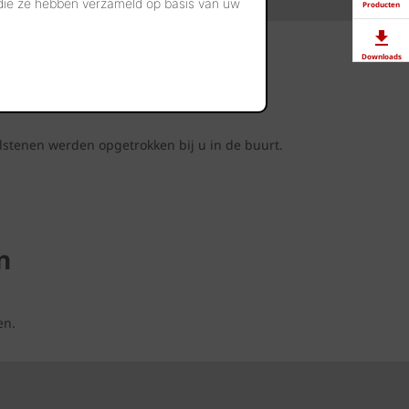
 die ze hebben verzameld op basis van uw
Producten
Downloads
t
Showrooms
lstenen werden opgetrokken bij u in de buurt.
Jobs
n
en.