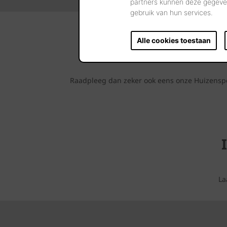
partners kunnen deze gegeven
gebruik van hun services.
Alle cookies toestaan
Raadpleeg dan zeker ook eens onze Huizenspot
La