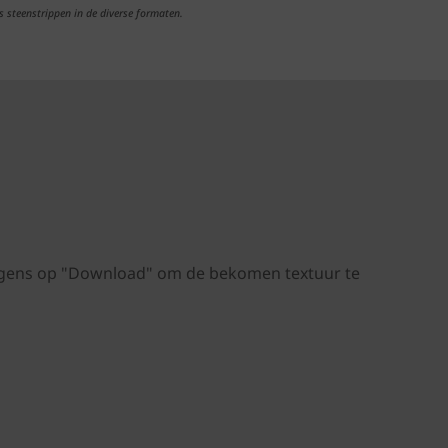
s steenstrippen in de diverse formaten.
volgens op "Download" om de bekomen textuur te