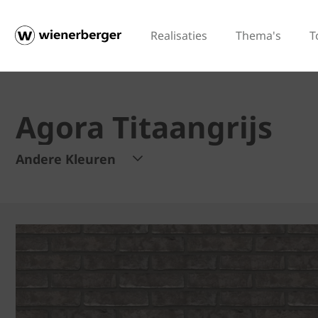
Realisaties
Thema's
T
Agora Titaangrijs
Andere Kleuren