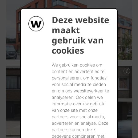
Deze website
maakt
gebruik van
cookies
We gebruiken cookies om
content en advertenties te
personaliseren, om functies
voor social media te bieden
en om ons websiteverkeer te
analyseren. Ook delen we
informatie over uw gebruik
van onze site met onze
partners voor social media,
adverteren en analyse. Deze
partners kunnen deze
gegevens combineren met