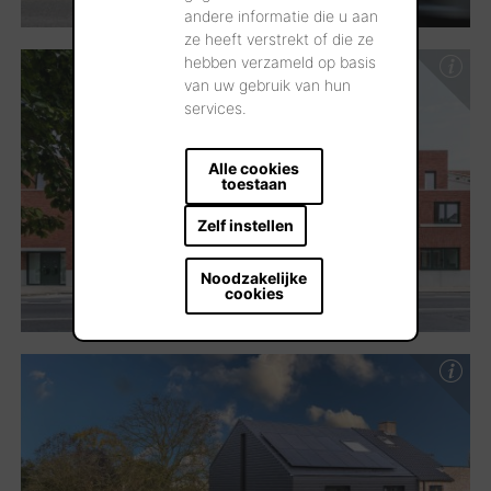
andere informatie die u aan
ze heeft verstrekt of die ze
hebben verzameld op basis
van uw gebruik van hun
services.
Alle cookies
toestaan
Zelf instellen
Noodzakelijke
cookies