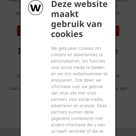
Deze website
ontdek tal van referentiewoningen die met deze
maakt
gevelstenen werden opgetrokken bij u in de buurt.
gebruik van
cookies
ZOEK EEN REFERENTIEADRES IN UW BUURT
Inspirerende referentie
We gebruiken cookies om
content en advertenties te
projecten
personaliseren, om functies
voor social media te bieden
en om ons websiteverkeer te
Ontdek wat er allemaal mogelijk is met deze Terca
analyseren. Ook delen we
gevelsteen.
informatie over uw gebruik
Laat u inspireren door de fotoreeksen die u hieronder kan
van onze site met onze
terugvinden.
partners voor social media,
adverteren en analyse. Deze
partners kunnen deze
ALLE REALISATIES
gegevens combineren met
andere informatie die u aan
ze heeft verstrekt of die ze