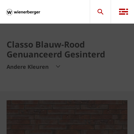
Classo Blauw-Rood
Genuanceerd Gesinterd
Andere Kleuren