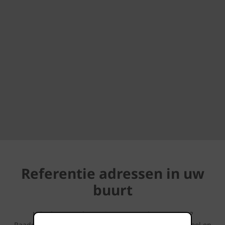
Referentie adressen in uw
buurt
Lijkt deze gevelsteen iets voor uw bouwproject?
Raadpleeg dan zeker ook eens onze Huizenspotten tool en