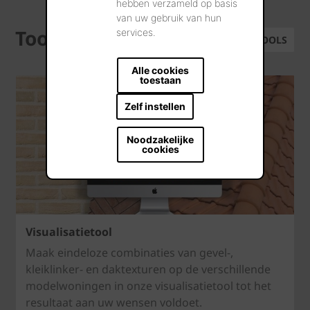
hebben verzameld op basis
van uw gebruik van hun
Tools
services.
ALLE TOOLS
Alle cookies
toestaan
Zelf instellen
Noodzakelijke
cookies
Visualisatietool
Maak eindeloze combinaties van gevel-,
kleiklinker- en daktexturen op de verschillende
modelwoningen in onze visualisatietool tot het
resultaat aan uw wensen voldoet.