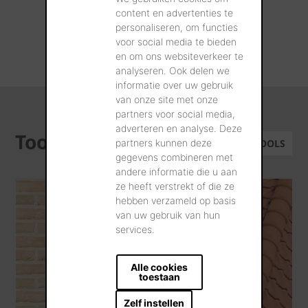
terugvinden.
content en advertenties te
personaliseren, om functies
voor social media te bieden
ALLE REALISATIES
en om ons websiteverkeer te
analyseren. Ook delen we
informatie over uw gebruik
van onze site met onze
partners voor social media,
adverteren en analyse. Deze
Tools
partners kunnen deze
ALLE TOOLS
gegevens combineren met
andere informatie die u aan
ze heeft verstrekt of die ze
hebben verzameld op basis
van uw gebruik van hun
services.
Alle cookies
toestaan
Zelf instellen