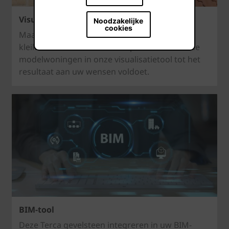
Visualisatietool
Noodzakelijke
cookies
Maak eindeloze combinaties van gevel-,
kleiklinker- en daktexturen op de verschillende
modelwoningen in onze visualisatietool tot het
resultaat aan uw wensen voldoet.
BIM-tool
Deze Terca gevelsteen integreren in uw BIM-