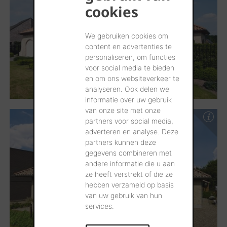
cookies
We gebruiken cookies om
content en advertenties te
personaliseren, om functies
voor social media te bieden
en om ons websiteverkeer te
analyseren. Ook delen we
informatie over uw gebruik
van onze site met onze
partners voor social media,
adverteren en analyse. Deze
partners kunnen deze
gegevens combineren met
andere informatie die u aan
ze heeft verstrekt of die ze
hebben verzameld op basis
van uw gebruik van hun
services.