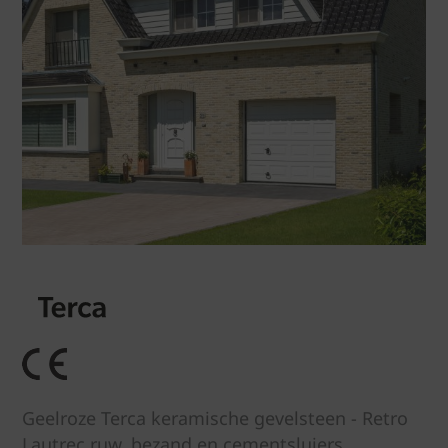
Geelroze Terca keramische gevelsteen - Retro
Lautrec ruw, bezand en cementsluiers