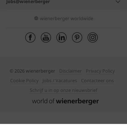
Jobs@wienerberger
wienerberger worldwide
© 2026 wienerberger
Disclaimer
Privacy Policy
Cookie Policy
Jobs / Vacatures
Contacteer ons
Schrijf u in op onze nieuwsbrief