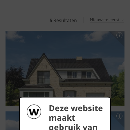
Nieuwste eerst
5
Resultaten
Deze website
maakt
gebruik van