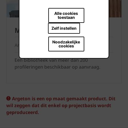
Alle cookies
toestaan
Modellen
Zelf instellen
Noodzakelijke
Argeton - Altivo - Barro
cookies
Een bibliotheek van meer dan 200
profileringen beschikbaar op aanvraag.
Argeton is een op maat gemaakt product. Dit
wil zeggen dat dit enkel op projectbasis wordt
geproduceerd.