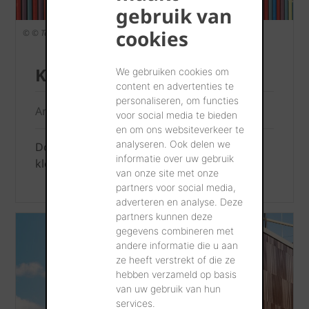
gebruik van
cookies
© © Takuji SHIMMURA
Kleuren en afwerking
We gebruiken cookies om
content en advertenties te
personaliseren, om functies
Argeton - Altivo - Barro
voor social media te bieden
en om ons websiteverkeer te
analyseren. Ook delen we
Dompel u onder in oneindige
informatie over uw gebruik
kleurmogelijkheden.
van onze site met onze
partners voor social media,
adverteren en analyse. Deze
partners kunnen deze
gegevens combineren met
andere informatie die u aan
ze heeft verstrekt of die ze
hebben verzameld op basis
van uw gebruik van hun
services.