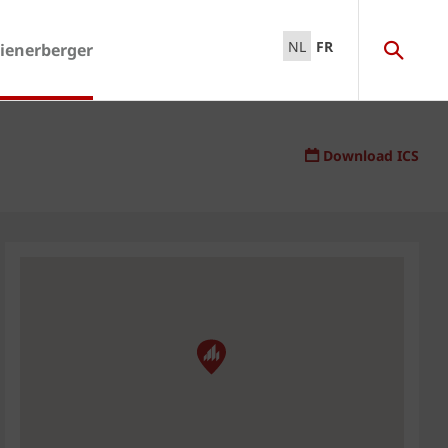
NL
FR
ienerberger
Download ICS