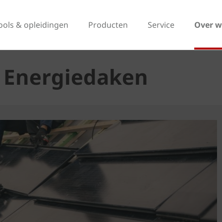
ools & opleidingen
Producten
Service
Over w
 Energiedaken