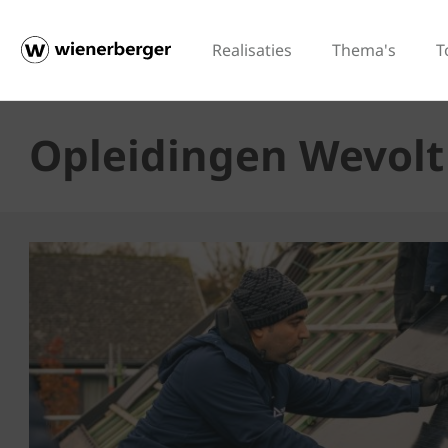
Realisaties
Thema's
T
Opleidingen Wevolt