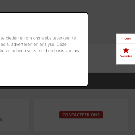
 te bieden en om ons websiteverkeer te
Close
media, adverteren en analyse. Deze
 die ze hebben verzameld op basis van uw
Producten
Downloads
ame bouwmateriaaloplossingen
Showrooms
Jobs
p
CONTACTEER ONS
6