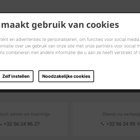
 maakt gebruik van cookies
ent en advertenties te personaliseren, om functies voor social media
ormatie over uw gebruik van onze site met onze partners voor social 
s combineren met andere informatie die u aan ze heeft verstrekt of
volt
Zelf instellen
Noodzakelijke cookies
n ervaring
Professionele naverkoopservice
Duurz
isch advies en trainings
Dienst na verkoo
+32 56 24 96 27
+32 56 24 95 1