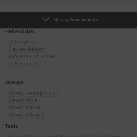
Meest gelezen pagina's:
Hellend dak
Dakinspiratie
Kies uw dakpan
Referentie adressen
Dakrenovatie
Energie
Wevolt zonnepanelen
Wevolt X-Tile
Wevolt X-Roof
Wevolt X-Frame
Tools
Bouwmaterialen visualiseren op modelwoningen