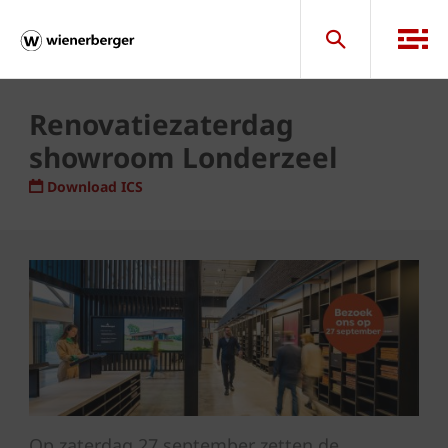
Renovatiezaterdag
showroom Londerzeel
Download ICS
Op zaterdag 27 september zetten de