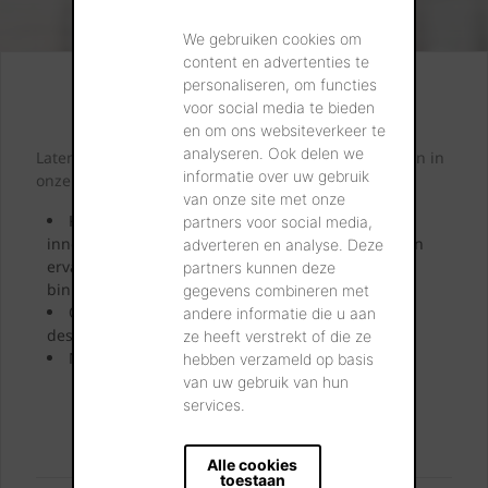
uw woning ook meteen
een nieuwe uitstraling. In
We gebruiken cookies om
dit artikel ontdekt u
content en advertenties te
waarop u moet letten bij
personaliseren, om functies
een dakrenovatie, welke
Kijk. Droom. Kies.
voor social media te bieden
keuzes u moet maken en
en om ons websiteverkeer te
hoe u uw investering
toekomstbestendig maakt.
analyseren. Ook delen we
Laten we samen letterlijk uw dromen tastbaar maken in
informatie over uw gebruik
onze showrooms.
van onze site met onze
Kom langs en laat u inspireren door onze
partners voor social media,
innovatieve oplossingen. Bekijk ze, neem ze vast en
adverteren en analyse. Deze
ervaar uw toekomstige gevel, dak, bestrating of
partners kunnen deze
binnenmuur.
gegevens combineren met
Onze showroomadviseurs geven u uitgebreid
andere informatie die u aan
deskundig advies.
ze heeft verstrekt of die ze
Neem uw favoriete stalen mee naar huis.
hebben verzameld op basis
van uw gebruik van hun
services.
BEZOEK ONZE SHOWROOM
Alle cookies
toestaan