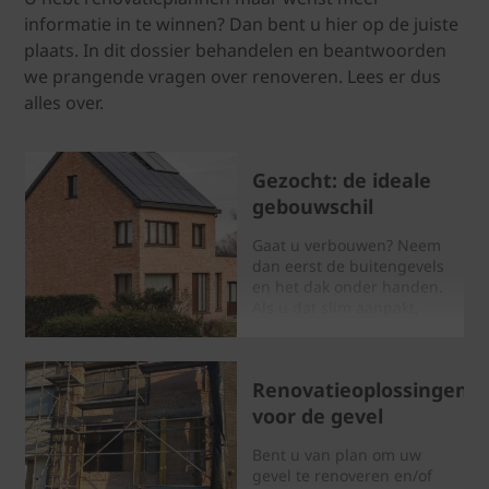
informatie in te winnen? Dan bent u hier op de juiste
plaats. In dit dossier behandelen en beantwoorden
we prangende vragen over renoveren. Lees er dus
alles over.
Gezocht: de ideale
gebouwschil
Gaat u verbouwen? Neem
dan eerst de buitengevels
en het dak onder handen.
Als u dat slim aanpakt,
daalt uw energiefactuur,
verhoogt uw wooncomfort
en krijgt uw woning meer
Renovatieoplossingen
waarde.
voor de gevel
Bent u van plan om uw
gevel te renoveren en/of