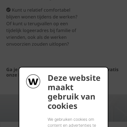
Kunt u relatief comfortabel
blijven wonen tijdens de werken?
Of kunt u terugvallen op een
tijdelijk logeeradres bij familie of
vrienden, ook als de werken
onvoorzien zouden uitlopen?
Ga je bouwen of renoveren? Vraag dan
hier
gratis
onze Bouw- en Verbouwgids aan.
Deze website
maakt
gebruik van
cookies
We gebruiken cookies om
content en advertenties te