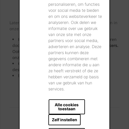
personaliseren, om functies
Kijk. Droom. Kies.
voor social media te bieden
en om ons websiteverkeer te
Laten we samen letterlijk uw dromen tastbaar maken in
analyseren. Ook delen we
onze showrooms.
informatie over uw gebruik
van onze site met onze
Kom langs in onze showrooms en laat u inspireren
partners voor social media,
door de
vele soorten en kleuren
keramische klinkers.
adverteren en analyse. Deze
Ook in openlucht! Zo ziet u meteen hoe duurzaam
partners kunnen deze
onze kleiklinkers zijn.
gegevens combineren met
Onze showroomadviseurs geven u uitgebreid
andere informatie die u aan
deskundig advies.
ze heeft verstrekt of die ze
Neem uw favoriete stalen mee naar huis.
hebben verzameld op basis
van uw gebruik van hun
services.
BEZOEK ONZE SHOWROOMS
Alle cookies
toestaan
U kan ons vinden:
Zelf instellen
Londerzeel