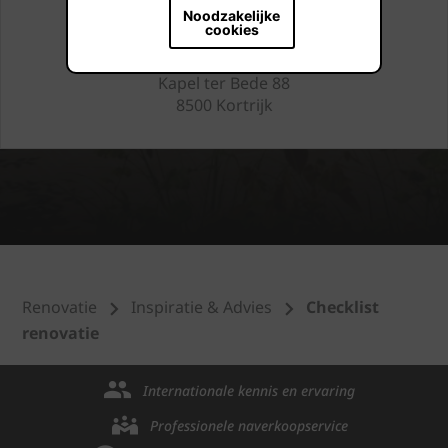
A12 - Koning Leopoldlaan 1
Noodzakelijke
2870 Breendonk
cookies
Kortrijk
Kapel ter Bede 88
8500 Kortrijk
Renovatie
Inspiratie & Advies
Checklist
renovatie
Internationale kennis en ervaring
Professionele naverkoopservice