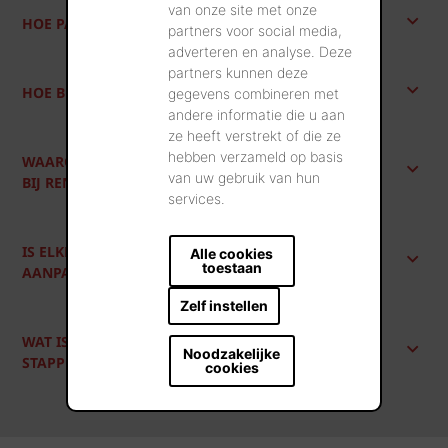
van onze site met onze
HOE PAKT U UW RENOVATIE AAN?
partners voor social media,
adverteren en analyse. Deze
partners kunnen deze
HOE BEGIN IK AAN EEN RENOVATIE?
gegevens combineren met
andere informatie die u aan
ze heeft verstrekt of die ze
hebben verzameld op basis
WAAROM IS EEN ENERGETISCH PLAN BELANGRIJK
van uw gebruik van hun
BIJ RENOVATIE?
services.
IS ELKE RENOVATIE GESCHIKT VOOR DEZELFDE
Alle cookies
toestaan
AANPAK?
Zelf instellen
WAT IS HET VOORDEEL VAN WERKEN MET EEN
Noodzakelijke
STAPPENPLAN BIJ EEN RENOVATIE?
cookies