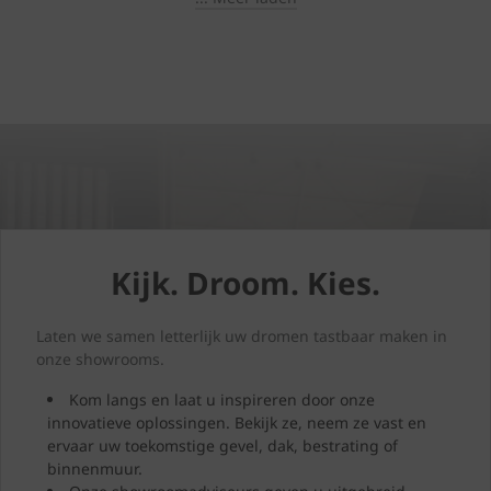
schatting 26 % van alle
warmteverliezen te wijten
aan een niet-geïsoleerd
dak. Door uw dak te
renoveren, verhoogt u niet
alleen het wooncomfort en
de energieprestatie van
uw woning, maar geeft u
uw woning ook meteen
een nieuwe uitstraling. In
dit artikel ontdekt u
waarop u moet letten bij
een dakrenovatie, welke
Kijk. Droom. Kies.
keuzes u moet maken en
hoe u uw investering
toekomstbestendig maakt.
Laten we samen letterlijk uw dromen tastbaar maken in
onze showrooms.
Kom langs en laat u inspireren door onze
innovatieve oplossingen. Bekijk ze, neem ze vast en
ervaar uw toekomstige gevel, dak, bestrating of
binnenmuur.