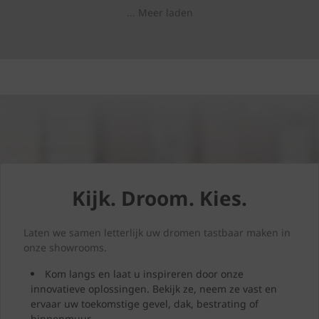
... Meer laden
doorsnee woning zijn naar
schatting 26 % van alle
warmteverliezen te wijten
aan een niet-geïsoleerd
dak. Door uw dak te
renoveren, verhoogt u niet
alleen het wooncomfort en
de energieprestatie van
uw woning, maar geeft u
uw woning ook meteen
een nieuwe uitstraling. In
dit artikel ontdekt u
waarop u moet letten bij
een dakrenovatie, welke
Kijk. Droom. Kies.
keuzes u moet maken en
hoe u uw investering
toekomstbestendig maakt.
Laten we samen letterlijk uw dromen tastbaar maken in
onze showrooms.
Kom langs en laat u inspireren door onze
innovatieve oplossingen. Bekijk ze, neem ze vast en
ervaar uw toekomstige gevel, dak, bestrating of
binnenmuur.