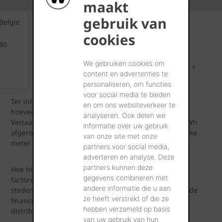
maakt
gebruik van
België
Circa 200 kWh per m² per jaar
cookies
80
Circa 100 kWh per m² per jaar
We gebruiken cookies om
Maximum 15 kWh per m² per jaar (verwarming + 
content en advertenties te
koeling)
personaliseren, om functies
voor social media te bieden
Ter info: de eenheid kWh (kilowattuur) drukt een
en om ons websiteverkeer te
hoeveelheid energie uit.
analyseren. Ook delen we
Vertaald naar de traditionele brandstoffen komt 10 kWh
informatie over uw gebruik
afgerond overeen met 1 liter huisbrandolie of 1 kubieke
van onze site met onze
meter aardgas.
partners voor social media,
adverteren en analyse. Deze
partners kunnen deze
Hoe hoog u de lat wil leggen, hangt af van een aantal
gegevens combineren met
factoren: uw eigen verwachtingen, de technische en
andere informatie die u aan
stedenbouwkundige mogelijkheden, het prijskaartje, de
ze heeft verstrekt of die ze
financiële ondersteuning door de overheid of
hebben verzameld op basis
distributienetbeheerder, …
van uw gebruik van hun