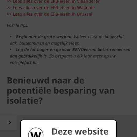
>> Lees alles over de EPB-eisen in Vlaanderen
>> Lees alles over de EPB-eisen in Wallonië
>> Lees alles over de EPB-eisen in Brussel
Enkele tips:
Begin met de grote werken
. Isoleer eerst de bouwschil:
dak, buitenmuren en mogelijk vloer.
Leg de lat hoger en ga voor BENOveren: beter renoveren
dan gebruikelijk is
. Zo bespaart u elk jaar meer op uw
energiefactuur.
Benieuwd naar de
potentiële besparing van
isolatie?
Deze website
Energieverbruik voor verwarming