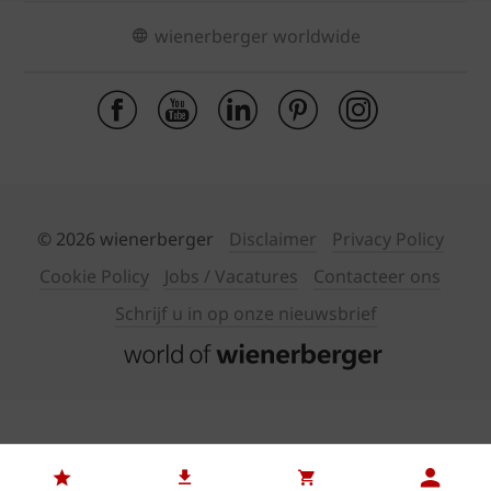
wienerberger worldwide
© 2026 wienerberger
Disclaimer
Privacy Policy
Cookie Policy
Jobs / Vacatures
Contacteer ons
Schrijf u in op onze nieuwsbrief