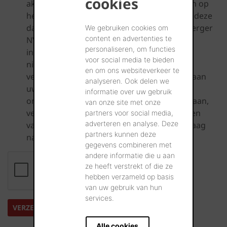
cookies
akkoord dat ik nieuwsbrieven zal ontvangen op
het door mij opgegeven e-mailadres en dat deze
data bewaard zullen worden door Wienerberger
We gebruiken cookies om
content en advertenties te
NV. Uw toestemming kan elk moment
personaliseren, om functies
ingetrokken worden via de link in de
voor social media te bieden
nieuwsbrieven. De rechtmatigheid van de
en om ons websiteverkeer te
verwerking van uw gegevens voorafgaand aan
analyseren. Ook delen we
uw intrekking van de toestemming blijft
informatie over uw gebruik
onaangetast. Voor alle details over het opslaan,
van onze site met onze
verwerken en verwijderen alsook het inkijken
partners voor social media,
adverteren en analyse. Deze
van uw persoonlijke data verwijzen wij u graag
partners kunnen deze
naar onze
Privacy Policy
.
gegevens combineren met
andere informatie die u aan
ze heeft verstrekt of die ze
hebben verzameld op basis
van uw gebruik van hun
services.
Alle cookies