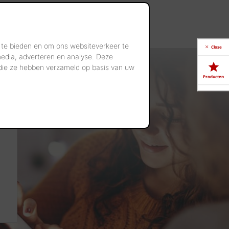
 te bieden en om ons websiteverkeer te
Close
media, adverteren en analyse. Deze
 die ze hebben verzameld op basis van uw
Producten
Downloads
Showrooms
Jobs