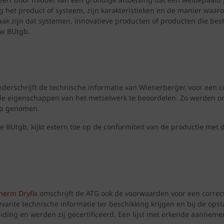
g het product of systeem, zijn karakteristieken en de manier waa
ak zijn dat systemen, innovatieve producten of producten die b
uw BUtgb.
nderschrijft de technische informatie van Wienerberger voor een 
 de eigenschappen van het metselwerk te beoordelen. Zo werden o
ep genomen.
 de BUtgb, kijkt extern toe op de conformiteit van de productie m
herm Dryfix
omschrijft de ATG ook de voorwaarden voor een correcte
levante technische informatie ter beschikking krijgen en bij de o
iding en werden zij gecertificeerd. Een lijst met erkende aannem