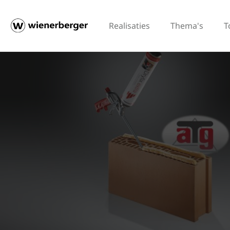
Realisaties
Thema's
T