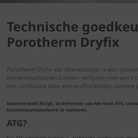
Technische goedkeur
Porotherm Dryfix
Porotherm Dryfix van Wienerberger is een syste
binnenmuurstenen kunnen verlijmen met een 1-co
met certificatie door een onafhankelijke, externe p
Daarmee biedt BUtgb, de beheerder van het merk ATG, consu
binnenmuurmetselwerk te realiseren.
ATG?
Een ATG (agrément technique - technische goedkeuring) atteste