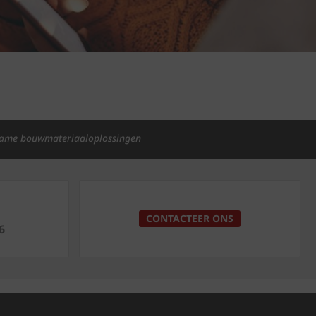
ame bouwmateriaaloplossingen
p
CONTACTEER ONS
6