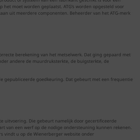
rop het moet worden geplaatst. ATG’s worden opgesteld voor
estaan uit meerdere componenten. Beheerder van het ATG-merk
correcte berekening van het metselwerk. Dat ging gepaard met
nder andere de muurdruksterkte, de buigsterkte, de
et de gepubliceerde goedkeuring. Dat gebeurt met een frequentie
 uitvoering. Die gebeurt namelijk door gecertificeerde
pstart van een werf op de nodige ondersteuning kunnen rekenen.
ers vindt u op de Wienerberger website onder