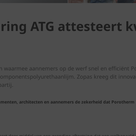
ing ATG attesteert kw
em waarmee aannemers op de werf snel en efficiënt 
mponentspolyurethaanlijm. Zopas kreeg dit innova
artij.
menten, architecten en aannemers de zekerheid dat Porotherm D
ert door middel van een grondige aftoetsing dat een welbepaald p