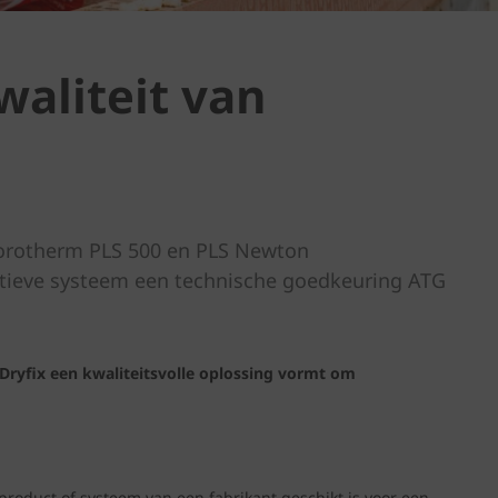
aliteit van
Porotherm PLS 500 en PLS Newton
tieve systeem een technische goedkeuring ATG
ryfix een kwaliteitsvolle oplossing vormt om
roduct of systeem van een fabrikant geschikt is voor een