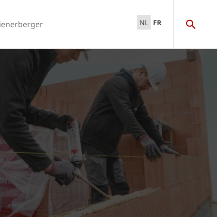
NL
FR
ienerberger