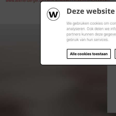
www.wienerberger.be/service/professionals/dryfix-plaatsers
Deze website
We gebruiken cookies om cont
analyseren. Ook delen we inf
partners kunnen deze gegeven
gebruik van hun services.
Alle cookies toestaan