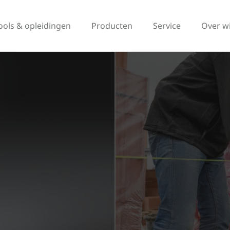
ools & opleidingen
Producten
Service
Over w