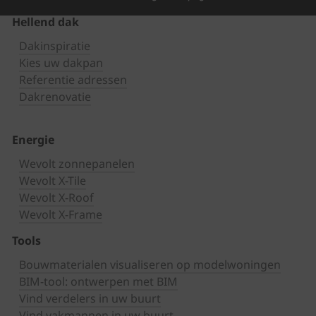
Hellend dak
Dakinspiratie
Kies uw dakpan
Referentie adressen
Dakrenovatie
Energie
Wevolt zonnepanelen
Wevolt X-Tile
Wevolt X-Roof
Wevolt X-Frame
Tools
Bouwmaterialen visualiseren op modelwoningen
BIM-tool: ontwerpen met BIM
Vind verdelers in uw buurt
Vind vakmannen in uw buurt