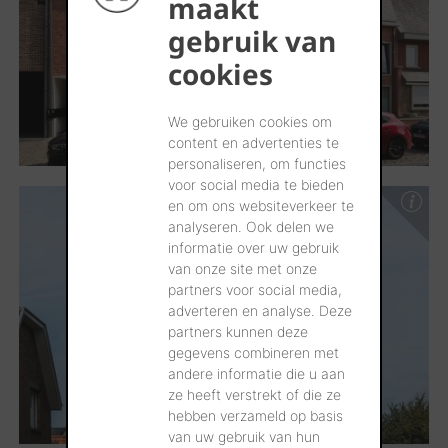
maakt
gebruik van
cookies
We gebruiken cookies om
content en advertenties te
personaliseren, om functies
voor social media te bieden
en om ons websiteverkeer te
analyseren. Ook delen we
informatie over uw gebruik
van onze site met onze
partners voor social media,
adverteren en analyse. Deze
partners kunnen deze
gegevens combineren met
andere informatie die u aan
ze heeft verstrekt of die ze
hebben verzameld op basis
van uw gebruik van hun