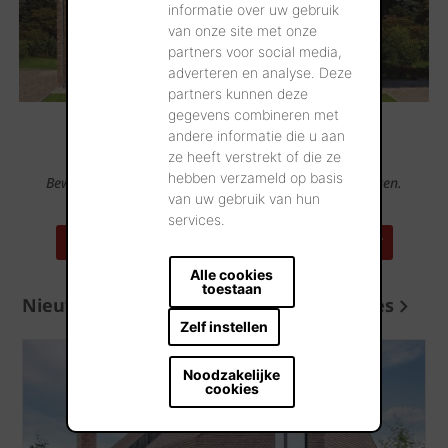
informatie over uw gebruik
van onze site met onze
partners voor social media,
adverteren en analyse. Deze
partners kunnen deze
gegevens combineren met
andere informatie die u aan
ze heeft verstrekt of die ze
hebben verzameld op basis
Bewonder onze producten op 100-en referentieadressen.
van uw gebruik van hun
services.
ZOEK EEN REFERENTIEADRES IN UW BUURT
Alle cookies
toestaan
Nieuws en advies
Meer nieuws en advies
Zelf instellen
Noodzakelijke
cookies