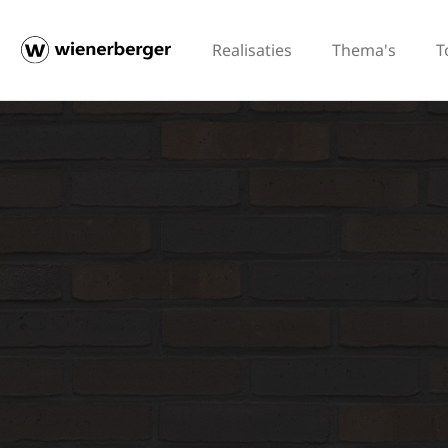
Realisaties
Thema's
T