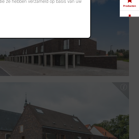
 die ze hebben verzameld op basis van uw
Producten
Downloads
Showrooms
Jobs