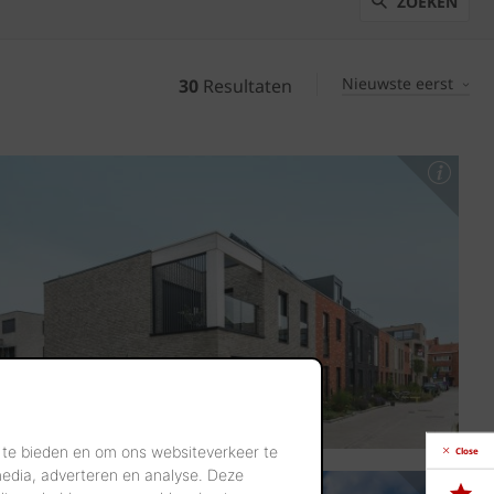
ZOEKEN
Nieuwste eerst
30
Resultaten
 te bieden en om ons websiteverkeer te
Close
media, adverteren en analyse. Deze