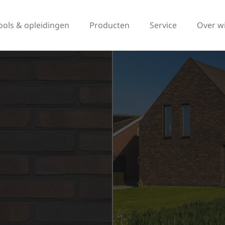
ools & opleidingen
Producten
Service
Over w