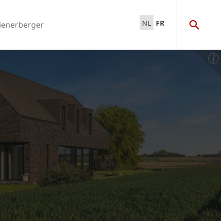
NL
FR
ienerberger