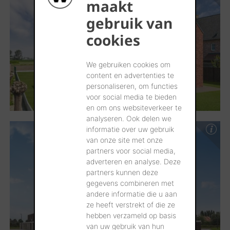
maakt
gebruik van
cookies
We gebruiken cookies om
content en advertenties te
personaliseren, om functies
voor social media te bieden
en om ons websiteverkeer te
analyseren. Ook delen we
informatie over uw gebruik
van onze site met onze
partners voor social media,
adverteren en analyse. Deze
partners kunnen deze
gegevens combineren met
andere informatie die u aan
ze heeft verstrekt of die ze
hebben verzameld op basis
van uw gebruik van hun