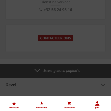
Dienst na verkoop
+32 56 24 95 16
CONTACTEER ONS
Meest gelezen pagina's:
Gevel
Hellend dak
Producten
Downloads
Showrooms
Jobs