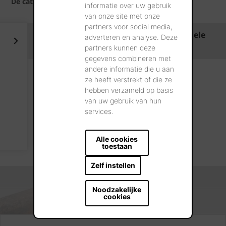
De categorieën:
informatie over uw gebruik
van onze site met onze
partners voor social media,
Klasse
Gemiddelde
Individuele
adverteren en analyse. Deze
waarde
waarde
partners kunnen deze
gegevens combineren met
andere informatie die u aan
W0
Geen eis
Geen eis
ze heeft verstrekt of die ze
hebben verzameld op basis
W1
≤ 7%
≤ 9%
van uw gebruik van hun
services.
W2
≤ 5%
≤ 6%
W3
≤ 3%
≤ 4%
Alle cookies
toestaan
Zelf instellen
Noodzakelijke
cookies