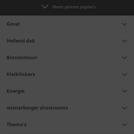
Meest gelezen pagina's:
Gevel
Hellend dak
Binnenmuur
Kleiklinkers
Energie
wienerberger showrooms
Thema's