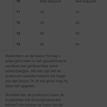
T0
Niet bepaald
Niet bepaald
T1
30
15
T2
30
20
T3
80
50
T4
80
64
Kleiklinkers uit de klasse T0 mag u
enkel gebruiken in een gestabiliseerd
zandbed met gelijkaardige zand-
cementvoegen. Het kan zijn dat de
producent waardes bekomt die hoger
zijn dan klasse T4. In dat geval mag hij
deze zelf opgeven.
Tenslotte kan de producent naast de
buigsterkte ook de buigtreksterkte
(N/mm²) declareren op basis van de