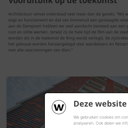
Architectuur omvat inderdaad veel meer dan de gevels. “Wij 
oogt en functioneert en dat van binnenuit een geslaagde rel
aan de Dampoort hebben we veel aandacht besteed aan een go
rust en stilte werken, terwijl zij de hele tijd de film van de s
worden als in de toekomst de Ring wordt verlegd, de zijstro
het gebouw worden heraangelegd voor wandelaars en fietsers,
met alle voorzieningen van dien.”
Deze website
We gebruiken cookies om cont
analyseren. Ook delen we inf