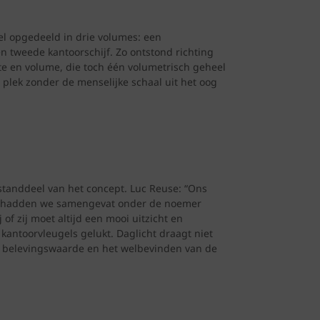
l opgedeeld in drie volumes: een
en tweede kantoorschijf. Zo ontstond richting
te en volume, die toch één volumetrisch geheel
plek zonder de menselijke schaal uit het oog
standdeel van het concept. Luc Reuse: “Ons
ken hadden we samengevat onder de noemer
 of zij moet altijd een mooi uitzicht en
 kantoorvleugels gelukt. Daglicht draagt niet
 de belevingswaarde en het welbevinden van de