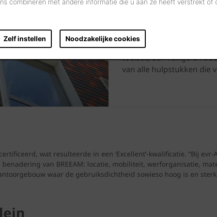
s combineren met andere informatie die u aan ze heeft verstrekt of
Oxfam gebouw. Sindsdien 
beklede gevels legio. De 
groot. Kort samengevat zi
Zelf instellen
Noodzakelijke cookies
thermisch goed te isoleren
toelaat, een veilige en b
van alle hulpstukken die v
iceerd, wat resulteerde in een ‘Excellent’-kwalificatie. “Bij evr-
benadering van BREEAM: locatie, mobiliteit, werforganisatie, materi
antoorgebouw waar de gebruiksdichtheid sowieso hoog is en sterk k
lein