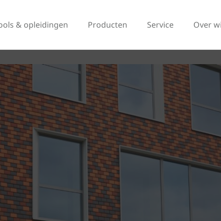
ools & opleidingen
Producten
Service
Over w