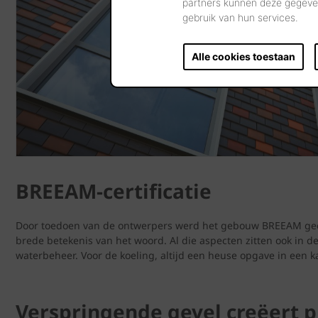
partners kunnen deze gegeven
gebruik van hun services.
Alle cookies toestaan
BREEAM-certificatie
Door toedoen van de ontwerpers werd het gebouw BREEAM gecertif
brede betekenis van het woord. Al die aspecten zitten ook in de 
waterbeheer. Voor de koeling, altijd een heuse opgave in een k
Verspringende gevel creëert p