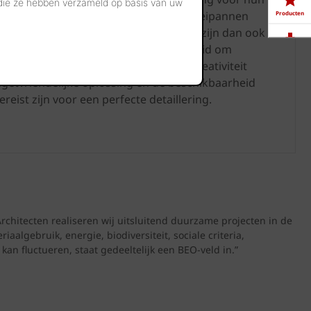
 die ze hebben verzameld op basis van uw
is het aantal toepassingen van met kleipannen
Producten
technische en architecturale voordelen zijn dan ook
jn dat een licht gewicht, de mogelijkheid om
Downloads
, een eenvoudige plaatsing die veel creativiteit
udgetvriendelijke oplossing en de beschikbaarheid
Showrooms
ereist zijn voor een perfecte detaillering.
Jobs
Architecten realiseren wij uitsluitend duurzame projecten in de
aalgebruik, energie, biodiversiteit, sociale criteria,
an fluctueren, staat gedeeltelijk een BEO-veld in.”