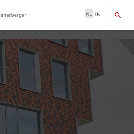
NL
FR
ienerberger