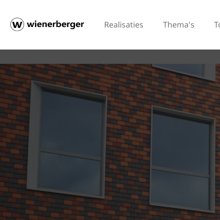
Realisaties
Thema's
T