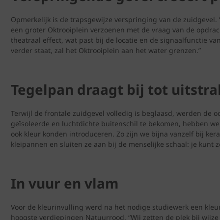
Opmerkelijk is de trapsgewijze verspringing van de zuidgevel.
een groter Oktrooiplein verzoenen met de vraag van de opdrach
theatraal effect, wat past bij de locatie en de signaalfuncti
verder staat, zal het Oktrooiplein aan het water grenzen.”
Tegelpan draagt bij tot uitstra
Terwijl de frontale zuidgevel volledig is beglaasd, werden de
geïsoleerde en luchtdichte buitenschil te bekomen, hebben w
ook kleur konden introduceren. Zo zijn we bijna vanzelf bij ke
kleipannen en sluiten ze aan bij de menselijke schaal: je kunt
In vuur en vlam
Voor de kleurinvulling werd na het nodige studiewerk een kl
hoogste verdiepingen Natuurrood. “Wij zetten de plek bij wij