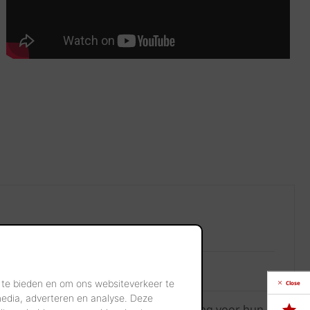
eipannen
 te bieden en om ons websiteverkeer te
Close
media, adverteren en analyse. Deze
Architecten kleipannen als gevelafwerking voor hun