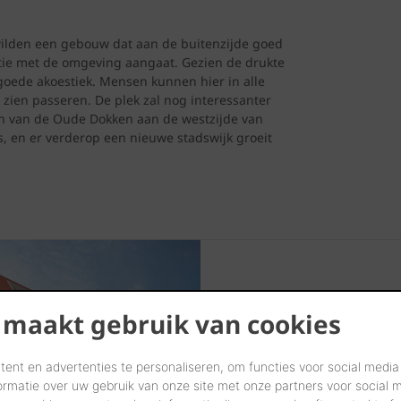
wilden een gebouw dat aan de buitenzijde goed
atie met de omgeving aangaat. Gezien de drukte
ede akoestiek. Mensen kunnen hier in alle
tad zien passeren. De plek zal nog interessanter
ken van de Oude Dokken aan de westzijde van
 en er verderop een nieuwe stadswijk groeit
Gevel met kl
 maakt gebruik van cookies
mooi en duurzaam
ent en advertenties te personaliseren, om functies voor social media
ormatie over uw gebruik van onze site met onze partners voor social 
Al in 1997 gebruikte evr-