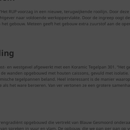
 “Het RUP voorzag in een nieuwe, terugwijkende rooilijn. Door dez
tgever naar voldoende werkoppervlakte. Door de ingreep oogt de g
e van het gebouw. Meteen geeft het gebouw extra zuurstof aan de o
ling
 oost- en westgevel afgewerkt met een Koramic Tegelpan 301. “Het
e de wanden opgebouwd met houten caissons, gevuld met isolatie. 
ramische tegelpannen beland. Heel interessant is de manier waarop 
 ze als het ware beroeren. Van ver vertonen ze een grotere samenha
eurengradiënt opgebouwd die vertrekt van Blauw Gesmoord onderaa
ze van spreken in vuur en vlam. De opbouw, die we pan per pan op