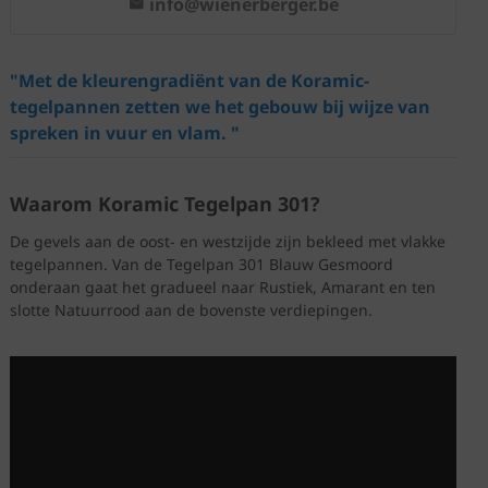
info@wienerberger.be
"Met de kleurengradiënt van de Koramic-
tegelpannen zetten we het gebouw bij wijze van
spreken in vuur en vlam. "
Waarom Koramic Tegelpan 301?
De gevels aan de oost- en westzijde zijn bekleed met vlakke
tegelpannen. Van de Tegelpan 301 Blauw Gesmoord
onderaan gaat het gradueel naar Rustiek, Amarant en ten
slotte Natuurrood aan de bovenste verdiepingen.