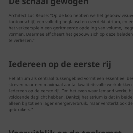
De schaal gewogen
Architect Luc Reuse: “Op de kop hebben we het gebouw visuee
kantoorschijf, een volledig beglaasd en overdekt atrium, en e
het verkeersplein een geritmeerde opdeling van volume, leeg
vormen. Daarmee afficheert het gebouw zich op deze beladen 
te verliezen.”
Iedereen op de eerste rij
Het atrium als centraal tussengebied vormt een essentieel be
streven naar een maximaal aantal kwaliteitsvolle werkplek
‘iedereen op de eerste rij’. Om het even waar iemand werkt, hij
voldoende daglicht hebben. Dankzij het atrium is dat in beide
alleen bij tot een lager energieverbruik, maar versterkt ook
gebruikers.”
Vooruitblik op de toekomst