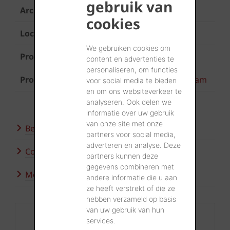
gebruik van
Architect
ONZE architecten
cookies
Locatie
Zulte
We gebruiken cookies om
Product gevel
Terca Linaqua Viola
content en advertenties te
personaliseren, om functies
Product klinker
Oud Hollands Oud Veendam
voor social media te bieden
en om ons websiteverkeer te
analyseren. Ook delen we
informatie over uw gebruik
van onze site met onze
Bezoek onze showroom
partners voor social media,
adverteren en analyse. Deze
Contacteer ons
partners kunnen deze
gegevens combineren met
Meer inspiratie
andere informatie die u aan
ze heeft verstrekt of die ze
hebben verzameld op basis
van uw gebruik van hun
Contact
services.