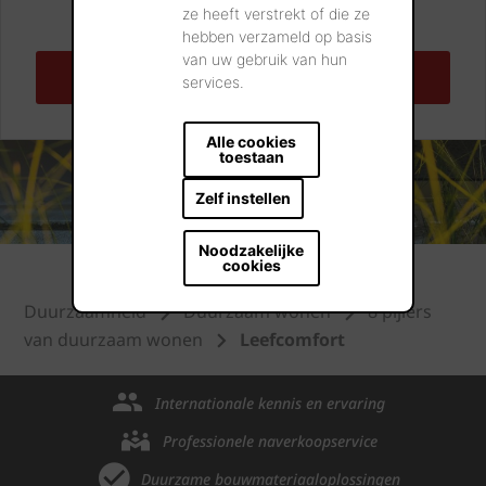
dienstverlening en bouwproducten.
ze heeft verstrekt of die ze
hebben verzameld op basis
van uw gebruik van hun
STUUR UW WIENERBERGER BOUWPROJECT
services.
DOOR!
Alle cookies
toestaan
Zelf instellen
Noodzakelijke
cookies
Duurzaamheid
Duurzaam wonen
8 pijlers
van duurzaam wonen
Leefcomfort
Internationale kennis en ervaring
Professionele naverkoopservice
Duurzame bouwmateriaaloplossingen