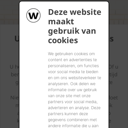
Deze website
maakt
gebruik van
Uw bouwproject met ons
cookies
delen?
We gebruiken cookies om
content en advertenties te
personaliseren, om functies
U hebt recent gebouwd of gerenoveerd. Of u
voor social media te bieden
bent nog volop bezig? Sowieso zijn wij altijd
en om ons websiteverkeer te
geïnteresseerd in de projecten van onze
analyseren. Ook delen we
klanten.
informatie over uw gebruik
van onze site met onze
Niet enkel zijn we benieuwd naar wat u doet
partners voor social media,
met onze producten, maar we leren ook
adverteren en analyse. Deze
altijd bij dankzij uw bouwprojecten. Zo
partners kunnen deze
gegevens combineren met
kunnen we werken aan een nog betere
andere informatie die u aan