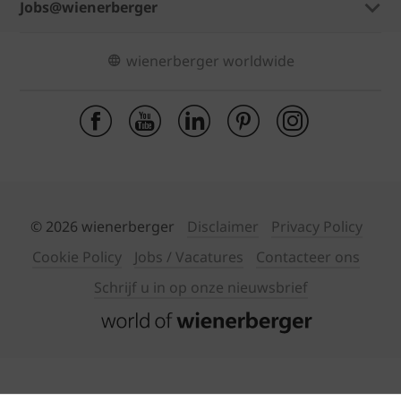
Jobs@wienerberger
wienerberger worldwide
© 2026 wienerberger
Disclaimer
Privacy Policy
Cookie Policy
Jobs / Vacatures
Contacteer ons
Schrijf u in op onze nieuwsbrief