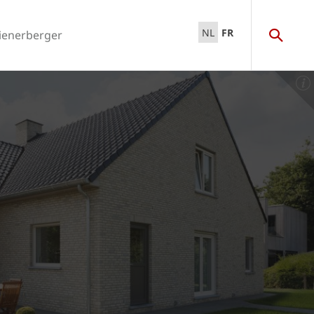
NL
FR
ienerberger