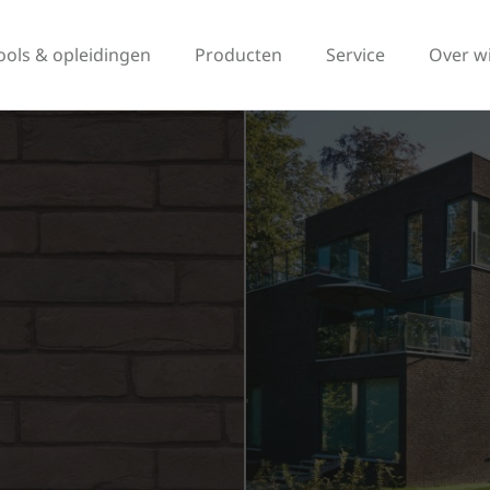
ools & opleidingen
Producten
Service
Over w