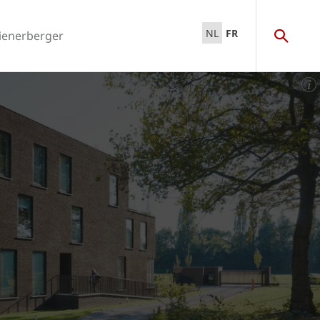
NL
FR
ienerberger