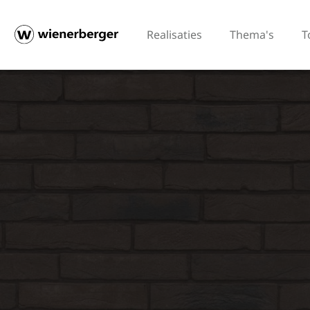
Realisaties
Thema's
T