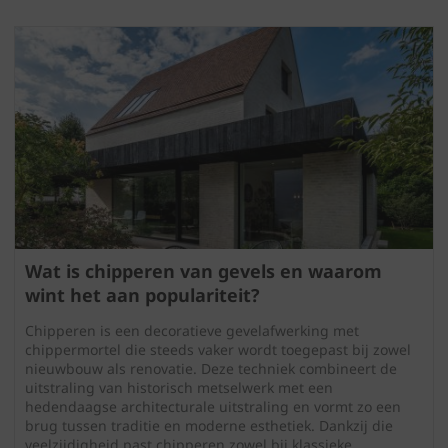
Wat is chipperen van gevels en waarom
wint het aan populariteit?
Chipperen is een decoratieve gevelafwerking met
chippermortel die steeds vaker wordt toegepast bij zowel
nieuwbouw als renovatie. Deze techniek combineert de
uitstraling van historisch metselwerk met een
hedendaagse architecturale uitstraling en vormt zo een
brug tussen traditie en moderne esthetiek. Dankzij die
veelzijdigheid past chipperen zowel bij klassieke