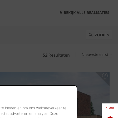
BEKIJK ALLE REALISATIES
ZOEKEN
Nieuwste eerst
52
Resultaten
 te bieden en om ons websiteverkeer te
Close
media, adverteren en analyse. Deze