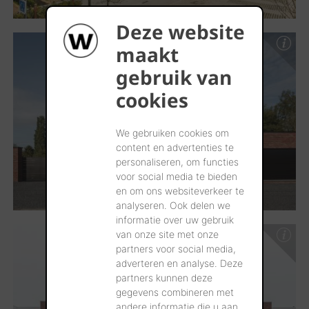
Deze website
maakt
gebruik van
cookies
We gebruiken cookies om
content en advertenties te
personaliseren, om functies
voor social media te bieden
en om ons websiteverkeer te
analyseren. Ook delen we
informatie over uw gebruik
van onze site met onze
partners voor social media,
adverteren en analyse. Deze
partners kunnen deze
gegevens combineren met
andere informatie die u aan