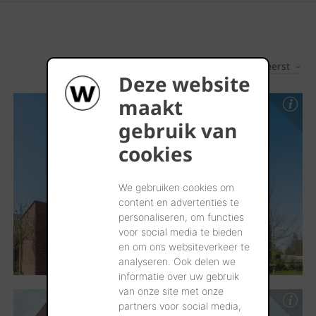
Nieuwste eerst
3
Resultaten
Deze website
maakt
gebruik van
cookies
We gebruiken cookies om
content en advertenties te
personaliseren, om functies
voor social media te bieden
en om ons websiteverkeer te
analyseren. Ook delen we
informatie over uw gebruik
van onze site met onze
partners voor social media,