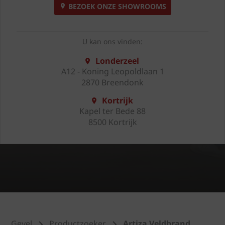
BEZOEK ONZE SHOWROOMS
U kan ons vinden:
Londerzeel
A12 - Koning Leopoldlaan 1
2870 Breendonk
Kortrijk
Kapel ter Bede 88
8500 Kortrijk
Gevel
Productzoeker
Artiza Veldbrand