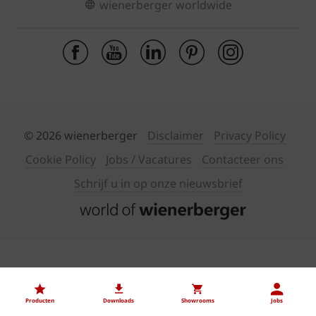
wienerberger worldwide
© 2026 wienerberger
Disclaimer
Privacy Policy
Cookie Policy
Jobs / Vacatures
Contacteer ons
Schrijf u in op onze nieuwsbrief
Producten
Downloads
Showrooms
Jobs