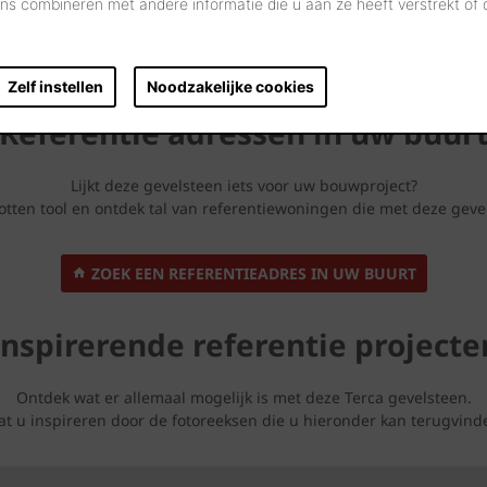
s combineren met andere informatie die u aan ze heeft verstrekt of
Zelf instellen
Noodzakelijke cookies
Referentie adressen in uw buur
Lijkt deze gevelsteen iets voor uw bouwproject?
ten tool en ontdek tal van referentiewoningen die met deze geve
ZOEK EEN REFERENTIEADRES IN UW BUURT
Inspirerende referentie projecte
Ontdek wat er allemaal mogelijk is met deze Terca gevelsteen.
at u inspireren door de fotoreeksen die u hieronder kan terugvind