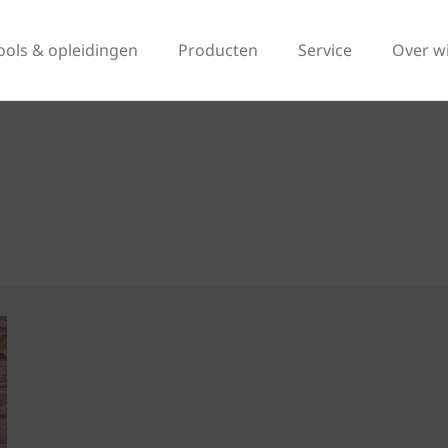
ools & opleidingen
Producten
Service
Over w