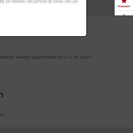
 die ze hebben verzameld op basis van uw
Producten
Downloads
t
Showrooms
lstenen werden opgetrokken bij u in de buurt.
Jobs
n
en.