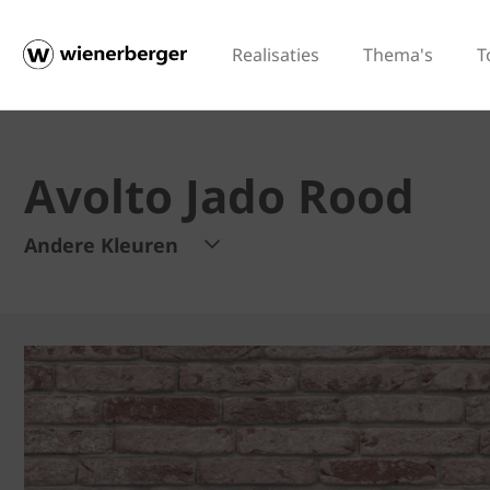
Realisaties
Thema's
T
Avolto Jado Rood
Andere Kleuren