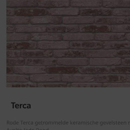
Rode Terca getrommelde keramische gevelsteen m
Avolto Jado Rood