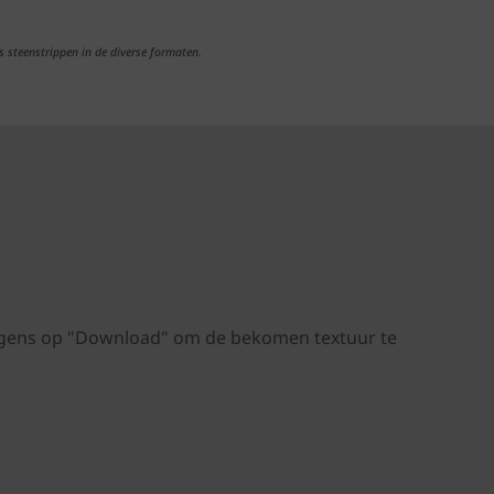
s steenstrippen in de diverse formaten.
volgens op "Download" om de bekomen textuur te