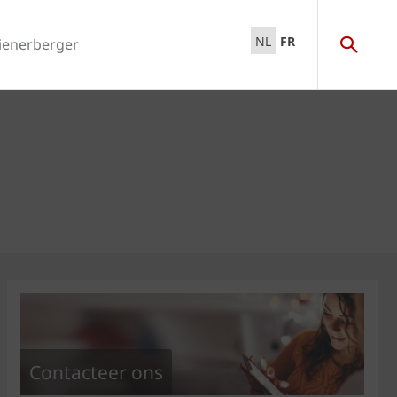
NL
FR
ienerberger
Contacteer ons