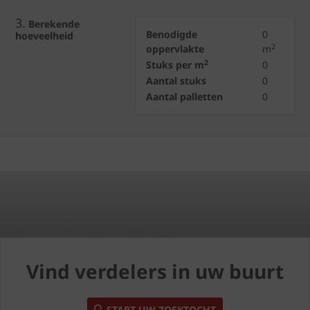
3.
Berekende
Benodigde
0
hoeveelheid
2
oppervlakte
m
2
Stuks per m
0
Aantal stuks
0
Aantal palletten
0
Vind verdelers in uw buurt
START UW ZOEKTOCHT