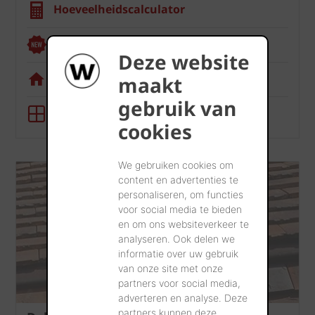
Hoeveelheidscalculator
Renoviewer
Deze website
Visualisatietool
maakt
gebruik van
BIM-tool
cookies
We gebruiken cookies om
content en advertenties te
personaliseren, om functies
voor social media te bieden
en om ons websiteverkeer te
analyseren. Ook delen we
informatie over uw gebruik
van onze site met onze
partners voor social media,
adverteren en analyse. Deze
partners kunnen deze