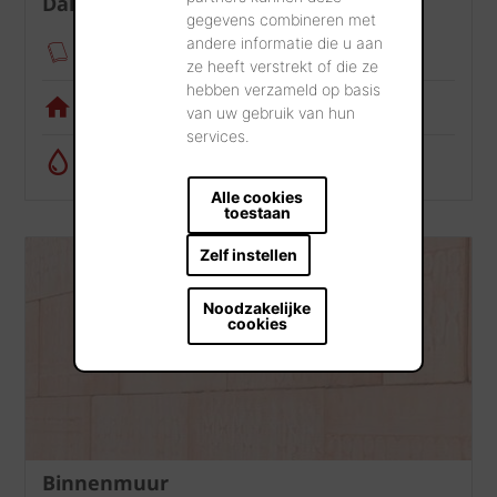
Dak
gegevens combineren met
andere informatie die u aan
Verankeringsmodule
ze heeft verstrekt of die ze
hebben verzameld op basis
Visualisatietool
van uw gebruik van hun
services.
Regenwatercalculator
Alle cookies
toestaan
Zelf instellen
Noodzakelijke
cookies
Binnenmuur