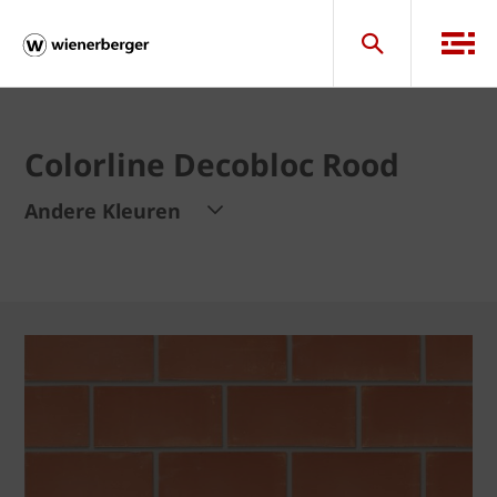
Colorline Decobloc Rood
Andere Kleuren