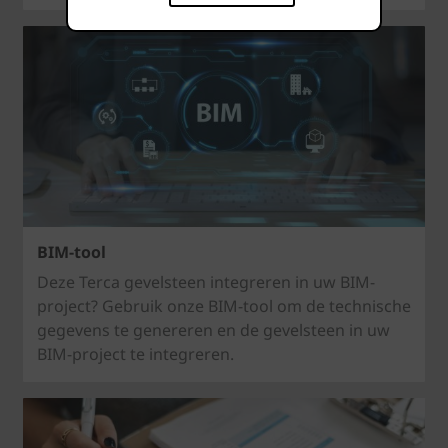
BIM-tool
Deze Terca gevelsteen integreren in uw BIM-
project? Gebruik onze BIM-tool om de technische
gegevens te genereren en de gevelsteen in uw
BIM-project te integreren.