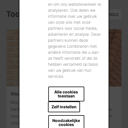
en om ons websiteverkeer te
analyseren. Ook delen we
Tools
ALLE TOOLS
informatie over uw gebruik
van onze site met onze
partners voor social media,
adverteren en analyse. Deze
partners kunnen deze
gegevens combineren met
andere informatie die u aan
ze heeft verstrekt of die ze
hebben verzameld op basis
van uw gebruik van hun
services.
Alle cookies
Visualisatietool
toestaan
Maak eindeloze combinaties van gevel-,
Zelf instellen
kleiklinker- en daktexturen op de verschillende
modelwoningen in onze visualisatietool tot het
Noodzakelijke
resultaat aan uw wensen voldoet.
cookies