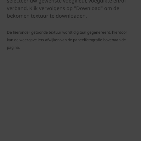
selecteer uw gewenste voegkleur, voegdikte en/of
verband. Klik vervolgens op "Download" om de
bekomen textuur te downloaden.
De hieronder getoonde textuur wordt digitaal gegenereerd, hierdoor
kan de weergave iets afwijken van de paneelfotografie bovenaan de
pagina.