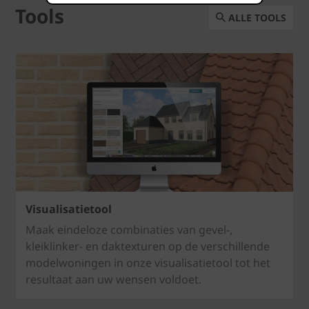
Tools
ALLE TOOLS
Visualisatietool
Maak eindeloze combinaties van gevel-,
kleiklinker- en daktexturen op de verschillende
modelwoningen in onze visualisatietool tot het
resultaat aan uw wensen voldoet.