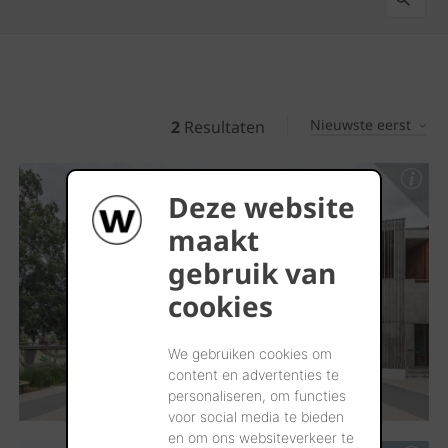
Nieuwste eerst
2
Resultaten
Deze website
maakt
gebruik van
cookies
We gebruiken cookies om
content en advertenties te
personaliseren, om functies
voor social media te bieden
en om ons websiteverkeer te