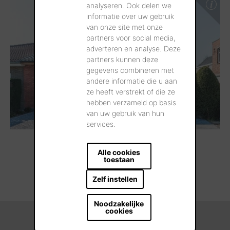
analyseren. Ook delen we
informatie over uw gebruik
van onze site met onze
partners voor social media,
adverteren en analyse. Deze
partners kunnen deze
gegevens combineren met
andere informatie die u aan
ze heeft verstrekt of die ze
hebben verzameld op basis
van uw gebruik van hun
services.
Alle cookies
toestaan
ALLE REALISATIES
Zelf instellen
Noodzakelijke
cookies