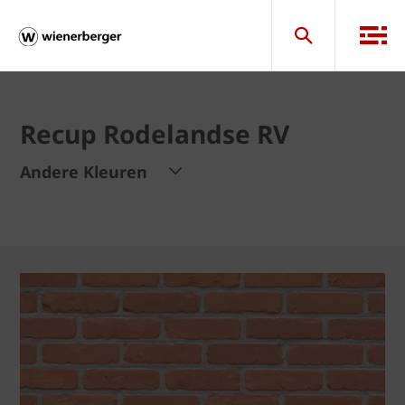
Recup Rodelandse RV
Andere Kleuren