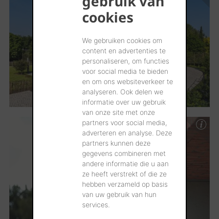
gebruik van
cookies
We gebruiken cookies om
content en advertenties te
personaliseren, om functies
voor social media te bieden
en om ons websiteverkeer te
analyseren. Ook delen we
informatie over uw gebruik
van onze site met onze
partners voor social media,
adverteren en analyse. Deze
partners kunnen deze
gegevens combineren met
andere informatie die u aan
ze heeft verstrekt of die ze
hebben verzameld op basis
van uw gebruik van hun
services.