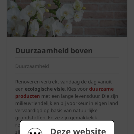
Duurzaamheid boven
Duurzaamheid
Renoveren vertrekt vandaag de dag vanuit
een
ecologische visie
. Kies voor
duurzame
producten
met een lange levensduur. Die zijn
milieuvriendelijk en bij voorkeur in eigen land
vervaardigd op basis van natuurlijke
grondstoffen. En ze zijn gemakkelijk
recycleerbaar. Moeder aarde zal u dankbaar
Deze website
zijn.