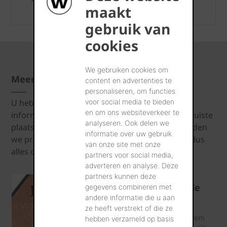
maakt
gebruik van
cookies
We gebruiken cookies om
Meer renovatietips?
content en advertenties te
personaliseren, om functies
U hebt renovatieplannen maar wenst meer
voor social media te bieden
en om ons websiteverkeer te
informatie in te winnen? Dan bent u hier op de juiste
analyseren. Ook delen we
plaats. In dit dossier behandelen en beantwoorden
informatie over uw gebruik
we prangende vragen over renoveren. Lees er dus
van onze site met onze
alles over.
partners voor social media,
adverteren en analyse. Deze
partners kunnen deze
Gezocht: de ideale
gegevens combineren met
andere informatie die u aan
gebouwschil
ze heeft verstrekt of die ze
Gaat u verbouwen? Neem
hebben verzameld op basis