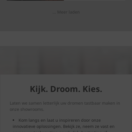
in een verbouwing.
Terecht, want in een
... Meer laden
doorsnee woning zijn naar
schatting 26 % van alle
warmteverliezen te wijten
aan een niet-geïsoleerd
dak. Door uw dak te
renoveren, verhoogt u niet
alleen het wooncomfort en
de energieprestatie van
uw woning, maar geeft u
uw woning ook meteen
een nieuwe uitstraling. In
dit artikel ontdekt u
waarop u moet letten bij
een dakrenovatie, welke
Kijk. Droom. Kies.
keuzes u moet maken en
hoe u uw investering
toekomstbestendig maakt.
Laten we samen letterlijk uw dromen tastbaar maken in
onze showrooms.
Kom langs en laat u inspireren door onze
innovatieve oplossingen. Bekijk ze, neem ze vast en