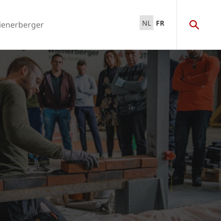
NL
FR
ienerberger