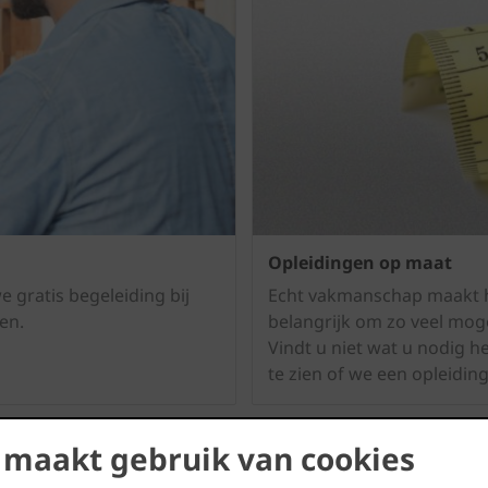
Opleidingen op maat
 gratis begeleiding bij
Echt vakmanschap maakt h
en.
belangrijk om zo veel moge
Vindt u niet wat u nodig 
te zien of we een opleidi
 maakt gebruik van cookies