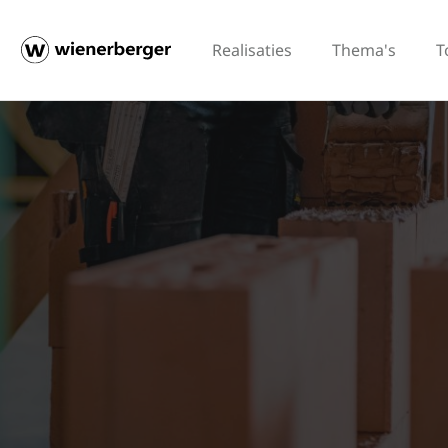
Realisaties
Thema's
T