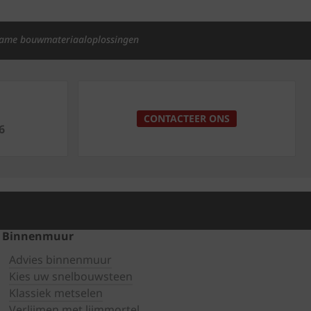
ame bouwmateriaaloplossingen
p
CONTACTEER ONS
6
Binnenmuur
Advies binnenmuur
Kies uw snelbouwsteen
Klassiek metselen
Verlijmen met lijmmortel