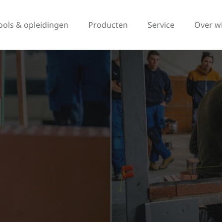
ools & opleidingen
Producten
Service
Over w