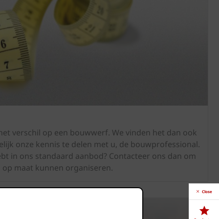
et verschil op een bouwwerf. We vinden het dan ook
lijk onze kennis te delen met u, de bouwprofessional.
hebt in ons standaard aanbod? Contacteer ons dan om
ng op maat kunnen organiseren.
Close