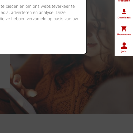
Producten
 te bieden en om ons websiteverkeer te
media, adverteren en analyse. Deze
Downloads
 die ze hebben verzameld op basis van uw
Showrooms
Jobs