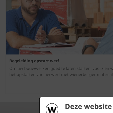
Begeleiding opstart werf
Om uw bouwwerken goed te laten starten, voorzien we
het opstarten van uw werf met wienerberger material
Deze website