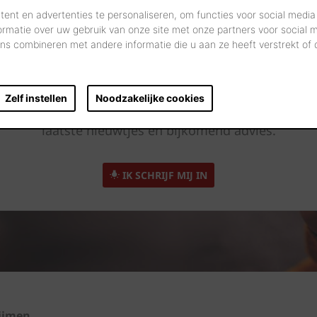
ent en advertenties te personaliseren, om functies voor social media
ormatie over uw gebruik van onze site met onze partners voor social 
s combineren met andere informatie die u aan ze heeft verstrekt of
Altijd op de hoogte
Zelf instellen
Noodzakelijke cookies
Registreer en we houden u op de hoogte van de
laatste nieuwtjes en bijkomend advies.
IK SCHRIJF MIJ IN
lijmen