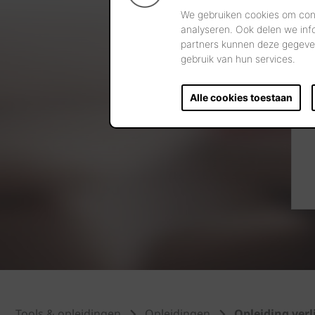
We gebruiken cookies om cont
analyseren. Ook delen we inf
partners kunnen deze gegeven
gebruik van hun services.
Alle cookies toestaan
Tools & opleidingen
Opleidingen
Opleiding ver