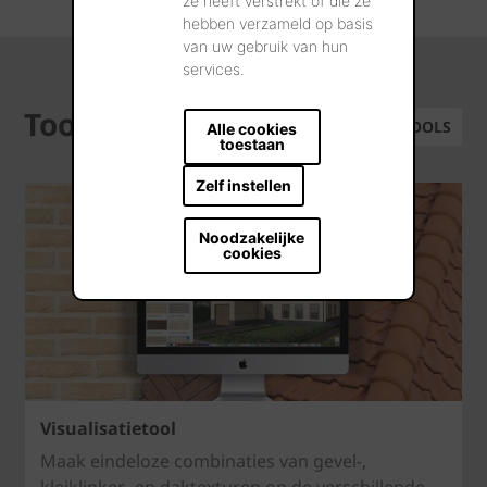
ze heeft verstrekt of die ze
hebben verzameld op basis
van uw gebruik van hun
services.
Tools
ALLE TOOLS
Alle cookies
toestaan
Zelf instellen
Noodzakelijke
cookies
Visualisatietool
Maak eindeloze combinaties van gevel-,