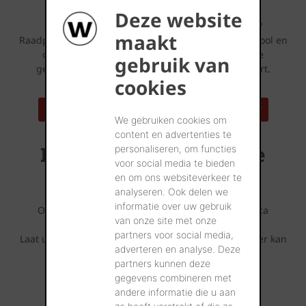
Deze website
Lijkt deze gevelsteen iets voor uw bouwproject?
maakt
Raadpleeg dan zeker ook eens onze Huizenspotten tool en
ontdek tal van referentiewoningen die met deze
gebruik van
gevelstenen werden opgetrokken bij u in de buurt.
cookies
ZOEK EEN REFERENTIEADRES IN UW BUURT
We gebruiken cookies om
content en advertenties te
Inspirerende referentie
personaliseren, om functies
voor social media te bieden
projecten
en om ons websiteverkeer te
analyseren. Ook delen we
informatie over uw gebruik
Ontdek wat er allemaal mogelijk is met deze Terca
van onze site met onze
gevelsteen.
partners voor social media,
Laat u inspireren door de fotoreeksen die u hieronder kan
adverteren en analyse. Deze
terugvinden.
partners kunnen deze
gegevens combineren met
andere informatie die u aan
ALLE REALISATIES