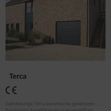
Zalmkleurige Terca keramische gevelsteen -
Patrimonia Appelbloesem ruw generfd en