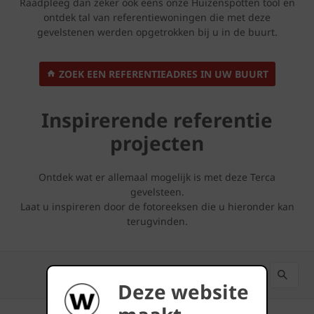
Raadpleeg dan zeker ook eens onze Huizenspotten tool en
ontdek tal van referentiewoningen die met deze
gevelstenen werden opgetrokken bij u in de buurt.
ZOEK EEN REFERENTIEADRES IN UW BUURT
Inspirerende referentie
projecten
Ontdek wat er allemaal mogelijk is met deze Terca
gevelsteen.
Laat u inspireren door de fotoreeksen die u hieronder kan
terugvinden.
Deze website