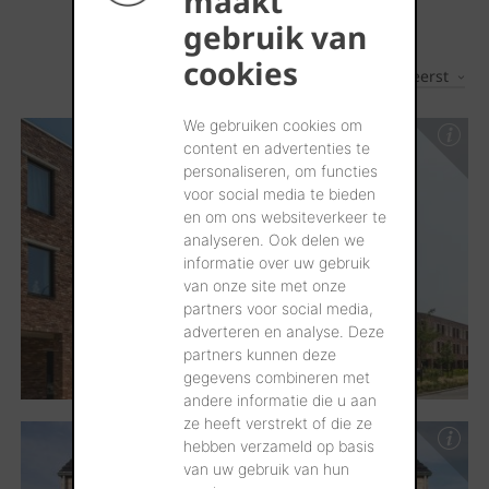
maakt
gebruik van
cookies
Nieuwste eerst
2
Resultaten
We gebruiken cookies om
content en advertenties te
personaliseren, om functies
voor social media te bieden
en om ons websiteverkeer te
analyseren. Ook delen we
informatie over uw gebruik
van onze site met onze
partners voor social media,
adverteren en analyse. Deze
partners kunnen deze
gegevens combineren met
andere informatie die u aan
ze heeft verstrekt of die ze
hebben verzameld op basis
van uw gebruik van hun