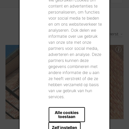
content en advertenties te
personaliseren, om functies
voor social media te bieden
en om ons websiteverkeer te
analyseren. Ook delen we
Nieuwste eerst
1
Resultaten
informatie over uw gebruik
van onze site met onze
partners voor social media,
adverteren en analyse. Deze
partners kunnen deze
gegevens combineren met
andere informatie die u aan
ze heeft verstrekt of die ze
hebben verzameld op basis
van uw gebruik van hun
services.
Alle cookies
toestaan
Zelf instellen