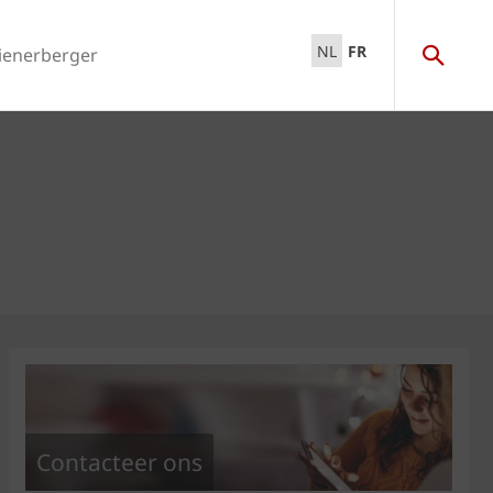
NL
FR
ienerberger
Contacteer ons