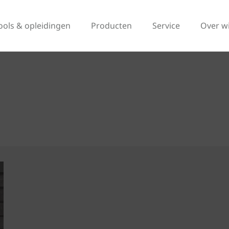
ools & opleidingen
Producten
Service
Over w