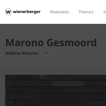
Realisaties
Thema's
T
Marono Gesmoord
Andere Kleuren