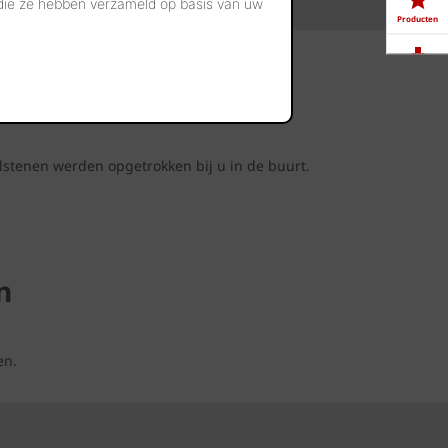
 die ze hebben verzameld op basis van uw
Producten
Downloads
t
Showrooms
lstenen werden opgetrokken bij u in de buurt.
Jobs
n
en.