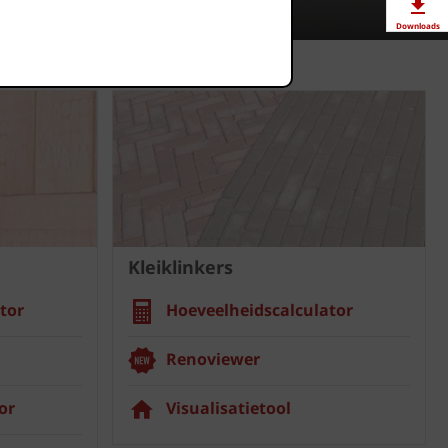
Downloads
Showrooms
Jobs
Kleiklinkers
tor
Hoeveelheidscalculator
Renoviewer
or
Visualisatietool