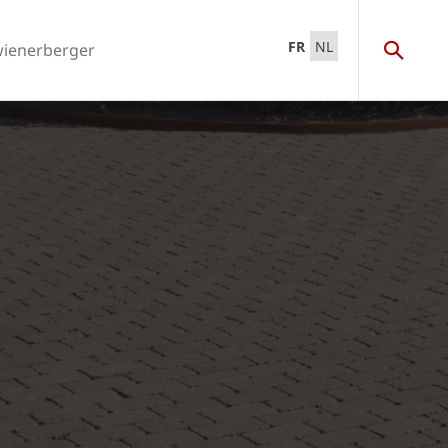
FR
NL
wienerberger