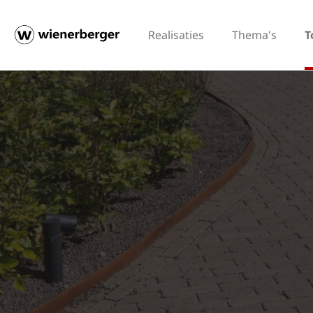
Realisaties
Thema's
T