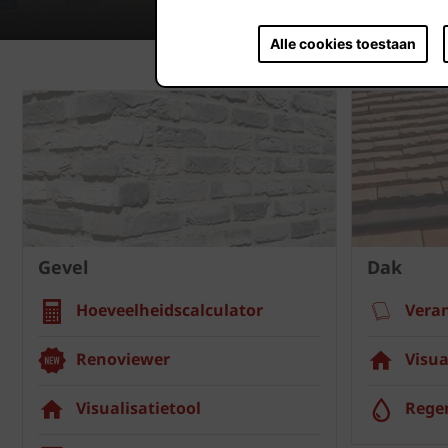
Alle cookies toestaan
Gevel
Dak
Hoeveelheidscalculator
Vera
Renoviewer
Visua
Visualisatietool
Rege