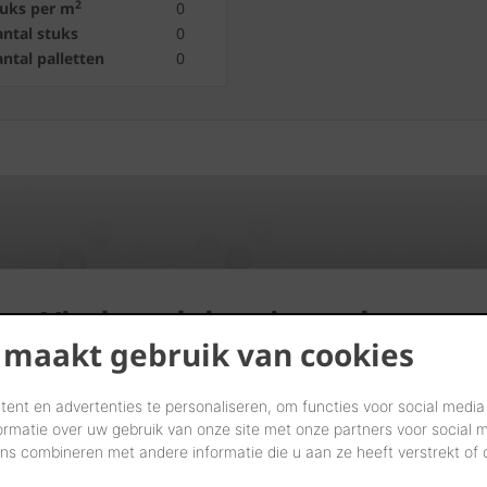
2
tuks per m
0
ntal stuks
0
ntal palletten
0
Vind verdelers in uw buurt
 maakt gebruik van cookies
START UW ZOEKTOCHT
ent en advertenties te personaliseren, om functies voor social media
ormatie over uw gebruik van onze site met onze partners voor social 
s combineren met andere informatie die u aan ze heeft verstrekt of