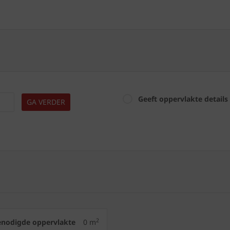
Geeft oppervlakte details
GA VERDER
2
enodigde oppervlakte
0
m