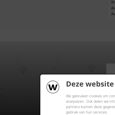
S
Aa
Aa
Deze website
We gebruiken cookies om cont
analyseren. Ook delen we inf
partners kunnen deze gegeven
gebruik van hun services.