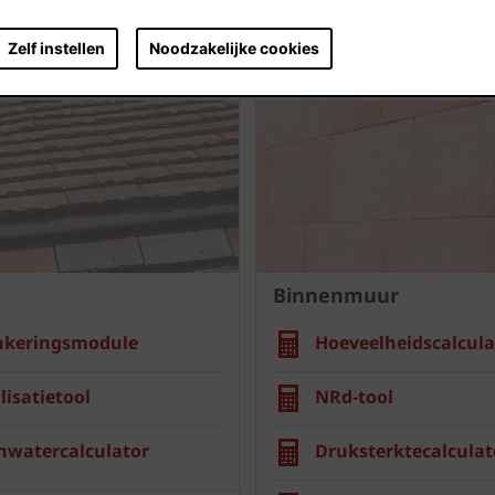
Zelf instellen
Noodzakelijke cookies
Binnenmuur
nkeringsmodule
Hoeveelheidscalcula
lisatietool
NRd-tool
nwatercalculator
Druksterktecalculat