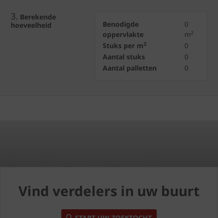
3.
Berekende
Benodigde
0
hoeveelheid
2
oppervlakte
m
2
Stuks per m
0
Aantal stuks
0
Aantal palletten
0
Vind verdelers in uw buurt
START UW ZOEKTOCHT