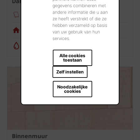
Dak
gegevens combineren met
andere informatie die u aan
Verankeringsmodule
ze heeft verstrekt of die ze
hebben verzameld op basis
Visualisatietool
van uw gebruik van hun
services.
Regenwatercalculator
Alle cookies
toestaan
Zelf instellen
Noodzakelijke
cookies
Binnenmuur