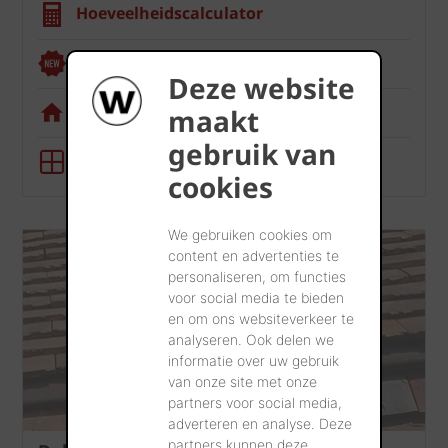
Hoeveelheidscalculator
Renoviewer
Deze website
Visualisatietool
maakt
gebruik van
BIM-tool
cookies
We gebruiken cookies om
content en advertenties te
personaliseren, om functies
voor social media te bieden
en om ons websiteverkeer te
analyseren. Ook delen we
informatie over uw gebruik
van onze site met onze
partners voor social media,
adverteren en analyse. Deze
partners kunnen deze