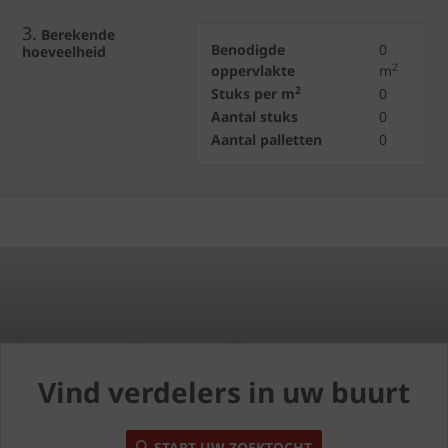
3.
Berekende
Benodigde
0
hoeveelheid
2
oppervlakte
m
2
Stuks per m
0
Aantal stuks
0
Aantal palletten
0
Vind verdelers in uw buurt
START UW ZOEKTOCHT