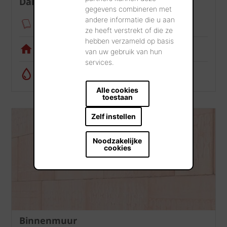
Dak
gegevens combineren met
andere informatie die u aan
Verankeringsmodule
ze heeft verstrekt of die ze
hebben verzameld op basis
Visualisatietool
van uw gebruik van hun
services.
Regenwatercalculator
Alle cookies
toestaan
Zelf instellen
Noodzakelijke
cookies
Binnenmuur