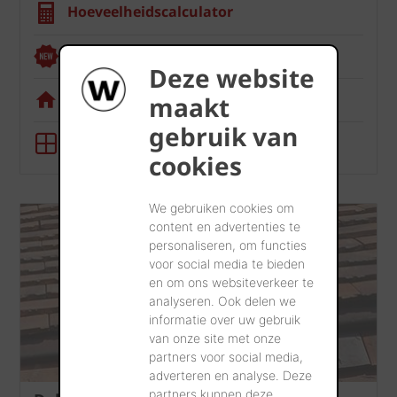
Hoeveelheidscalculator
Renoviewer
Deze website
Visualisatietool
maakt
gebruik van
BIM-tool
cookies
We gebruiken cookies om
content en advertenties te
personaliseren, om functies
voor social media te bieden
en om ons websiteverkeer te
analyseren. Ook delen we
informatie over uw gebruik
van onze site met onze
partners voor social media,
adverteren en analyse. Deze
partners kunnen deze