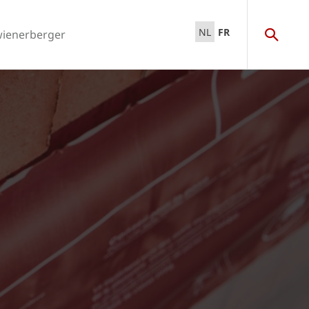
NL
FR
wienerberger