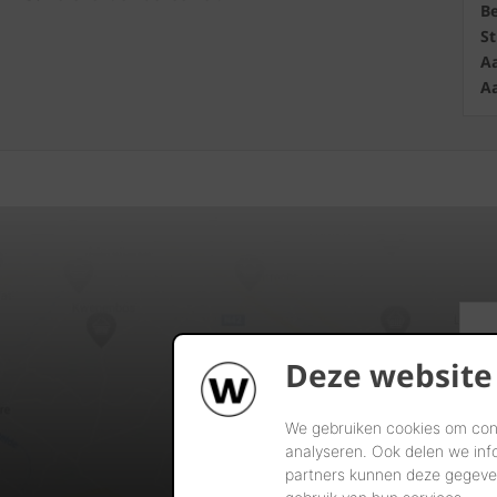
B
S
Aa
Aa
Deze website
We gebruiken cookies om cont
analyseren. Ook delen we inf
partners kunnen deze gegeven