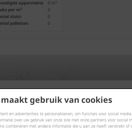
2
enodigde oppervlakte
0
m
2
tuks per m
0
ntal stuks
0
ntal palletten
0
Vind verdelers in uw buurt
 maakt gebruik van cookies
START UW ZOEKTOCHT
ent en advertenties te personaliseren, om functies voor social media
ormatie over uw gebruik van onze site met onze partners voor social 
s combineren met andere informatie die u aan ze heeft verstrekt of