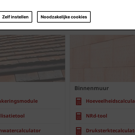
Zelf instellen
Noodzakelijke cookies
Binnenmuur
nkeringsmodule
Hoeveelheidscalcula
lisatietool
NRd-tool
nwatercalculator
Druksterktecalculat