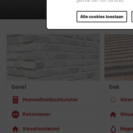
gebruik van hun services.
Alle cookies toestaan
Gevel
Dak
Hoeveelheidscalculator
Vera
Renoviewer
Visua
Visualisatietool
Rege