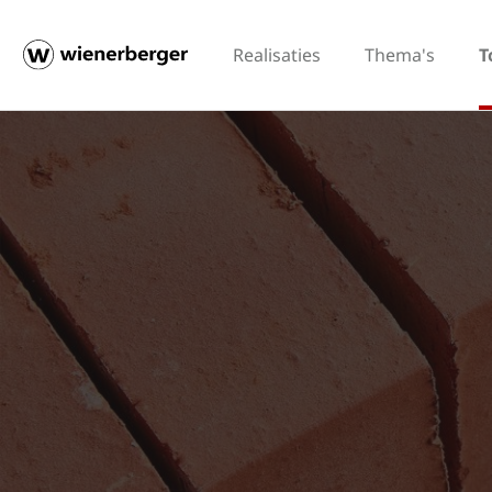
Realisaties
Thema's
T