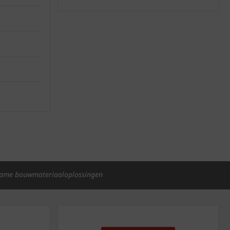
ame bouwmateriaaloplossingen
p