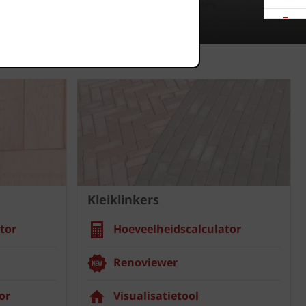
Downloads
Showrooms
Jobs
Kleiklinkers
tor
Hoeveelheidscalculator
Renoviewer
or
Visualisatietool