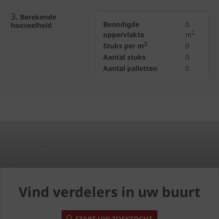
3.
Berekende
Benodigde
0
hoeveelheid
2
oppervlakte
m
2
Stuks per m
0
Aantal stuks
0
Aantal palletten
0
Vind verdelers in uw buurt
START UW ZOEKTOCHT