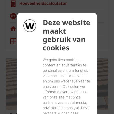
Hoeveelheidscalculator
Renoviewer
Deze website
Visualisatietool
maakt
gebruik van
BIM-tool
cookies
We gebruiken cookies om
content en advertenties te
personaliseren, om functies
voor social media te bieden
en om ons websiteverkeer te
analyseren. Ook delen we
informatie over uw gebruik
van onze site met onze
partners voor social media,
adverteren en analyse. Deze
partners kunnen deze