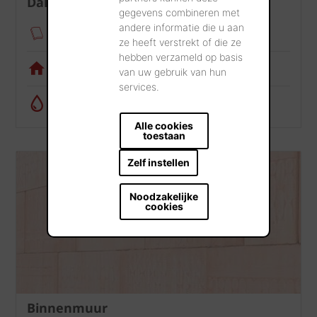
Dak
gegevens combineren met
andere informatie die u aan
Verankeringsmodule
ze heeft verstrekt of die ze
hebben verzameld op basis
Visualisatietool
van uw gebruik van hun
services.
Regenwatercalculator
Alle cookies
toestaan
Zelf instellen
Noodzakelijke
cookies
Binnenmuur