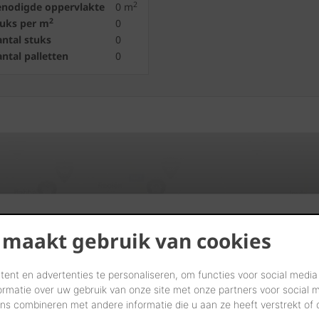
2
enodigde oppervlakte
0
m
2
tuks per m
0
ntal stuks
0
ntal palletten
0
Vind verdelers in uw buurt
 maakt gebruik van cookies
START UW ZOEKTOCHT
ent en advertenties te personaliseren, om functies voor social media
ormatie over uw gebruik van onze site met onze partners voor social 
s combineren met andere informatie die u aan ze heeft verstrekt of