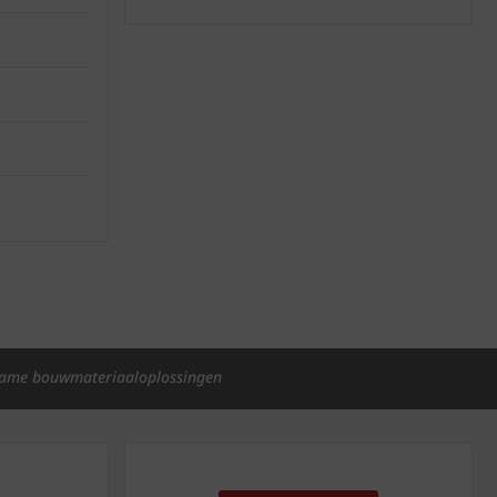
ame bouwmateriaaloplossingen
p