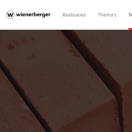
Realisaties
Thema's
T