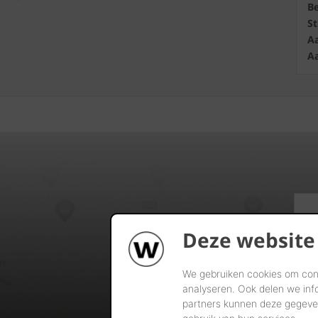
B
S
Aa
Aa
Deze website
We gebruiken cookies om cont
analyseren. Ook delen we inf
partners kunnen deze gegeven