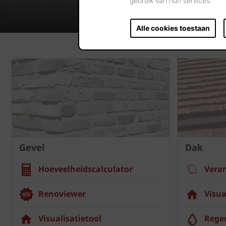
gebruik van hun services.
Alle cookies toestaan
Gevel
Dak
Hoeveelheidscalculator
Vera
Renoviewer
Visua
Visualisatietool
Rege