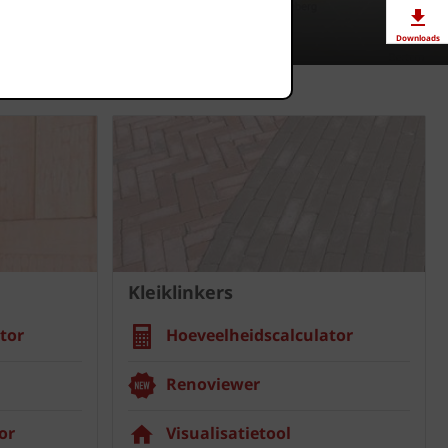
Downloads
Showrooms
Jobs
Kleiklinkers
tor
Hoeveelheidscalculator
Renoviewer
or
Visualisatietool