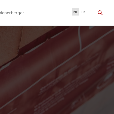
NL
FR
wienerberger