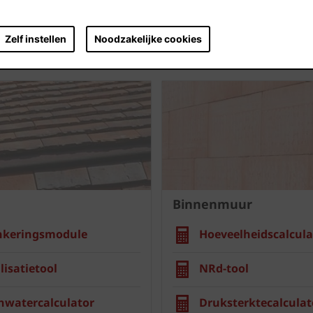
Zelf instellen
Noodzakelijke cookies
Binnenmuur
nkeringsmodule
Hoeveelheidscalcula
lisatietool
NRd-tool
nwatercalculator
Druksterktecalculat