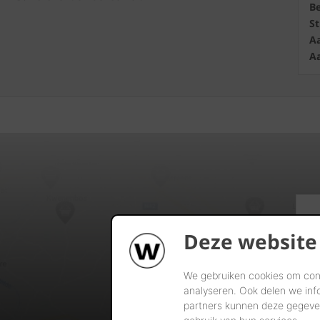
B
S
Aa
Aa
Deze website
We gebruiken cookies om cont
analyseren. Ook delen we inf
partners kunnen deze gegeven