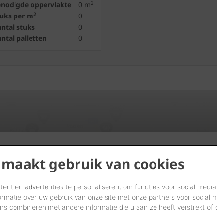
2
enodigde oppervlakte
0
m
2
tuks per m
0
ntal stuks
0
ntal palletten
0
Vind verdelers in uw buurt
 maakt gebruik van cookies
START UW ZOEKTOCHT
ent en advertenties te personaliseren, om functies voor social media
ormatie over uw gebruik van onze site met onze partners voor social 
s combineren met andere informatie die u aan ze heeft verstrekt of