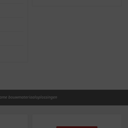
ame bouwmateriaaloplossingen
p