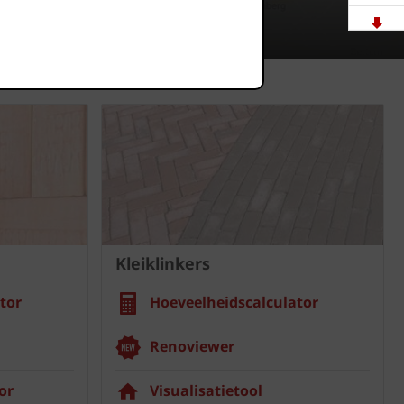
Downloads
Showrooms
Jobs
Kleiklinkers
tor
Hoeveelheidscalculator
Renoviewer
or
Visualisatietool