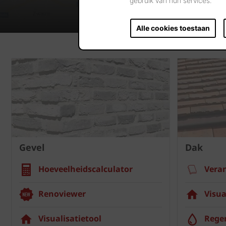
gebruik van hun services.
Alle cookies toestaan
Gevel
Dak
Hoeveelheidscalculator
Vera
Renoviewer
Visua
Visualisatietool
Rege