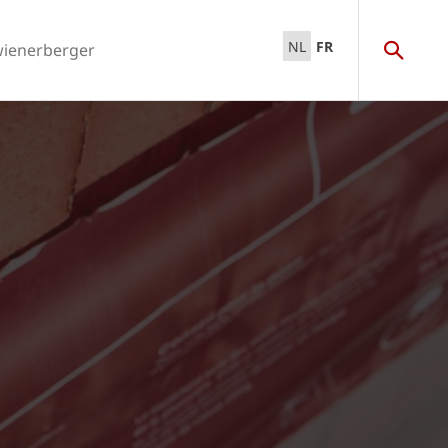
NL
FR
wienerberger