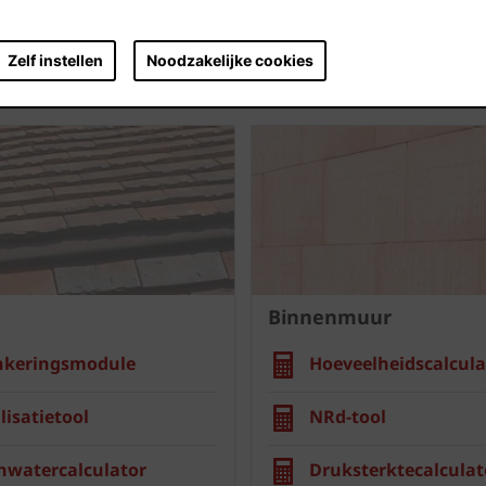
Zelf instellen
Noodzakelijke cookies
Binnenmuur
nkeringsmodule
Hoeveelheidscalcula
lisatietool
NRd-tool
nwatercalculator
Druksterktecalculat