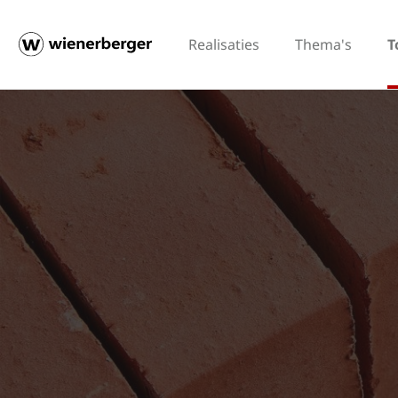
Realisaties
Thema's
T