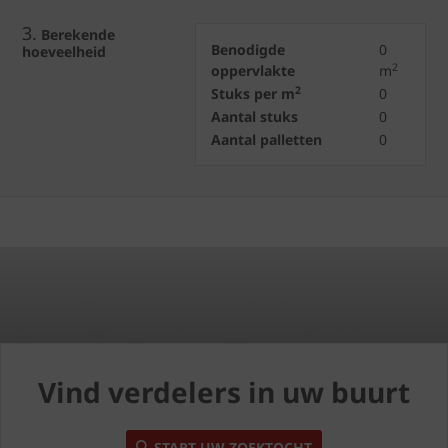
3.
Berekende
Benodigde
0
hoeveelheid
2
oppervlakte
m
2
Stuks per m
0
Aantal stuks
0
Aantal palletten
0
Vind verdelers in uw buurt
START UW ZOEKTOCHT