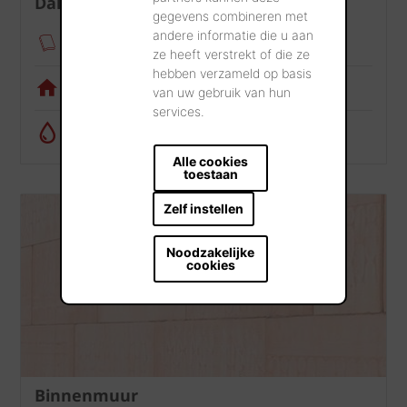
Dak
gegevens combineren met
andere informatie die u aan
Verankeringsmodule
ze heeft verstrekt of die ze
hebben verzameld op basis
Visualisatietool
van uw gebruik van hun
services.
Regenwatercalculator
Alle cookies
toestaan
Zelf instellen
Noodzakelijke
cookies
Binnenmuur