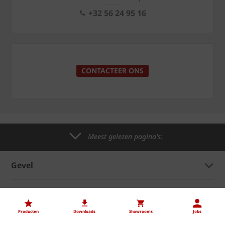
+32 56 24 95 16
CONTACTEER ONS
Meest gelezen pagina's:
Gevel
Hellend dak
Producten
Downloads
Showrooms
Jobs
Binnenmuur