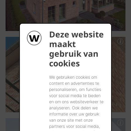
Deze website
maakt
gebruik van
cookies
We gebruiken cookies om
content en advertenties te
personaliseren, om functies
voor social media te bieden
en om ons websiteverkeer te
analyseren. Ook delen we
informatie over uw gebruik
van onze site met onze
partners voor social media,