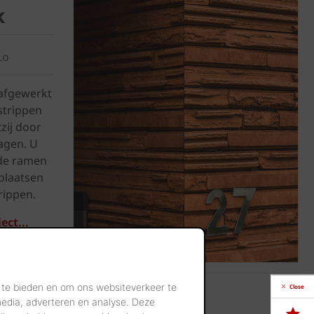
k
Lo
afgewerkt
strippen
zij door
zagen. U
de ramen
plaatsen
rippen.
ect...
 te bieden en om ons websiteverkeer te
Close
Vrije stijl
media, adverteren en analyse. Deze