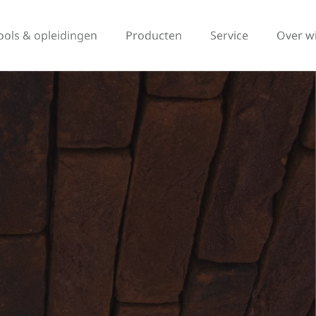
ools & opleidingen
Producten
Service
Over w