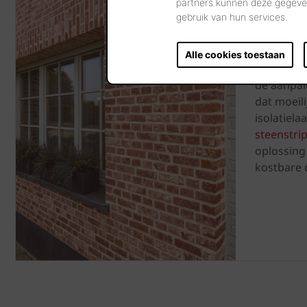
partners kunnen deze gegeven
gebruik van hun services.
-
Alle cookies toestaan
Wilt u aan
de aanpal
dat moeili
isolatiel
steenstri
oplossing
kostbare 