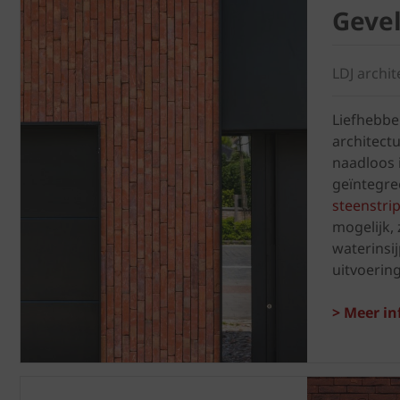
Gevel
LDJ archit
Liefhebbe
architect
naadloos i
geïntegre
steenstri
mogelijk, 
waterinsi
uitvoering
> Meer inf