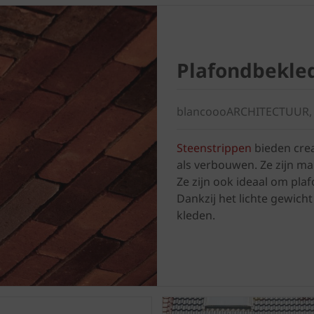
Plafondbekle
blancoooARCHITECTUUR,
Steenstrippen
bieden cre
als verbouwen. Ze zijn ma
Ze zijn ook ideaal om pl
Dankzij het lichte gewich
kleden.