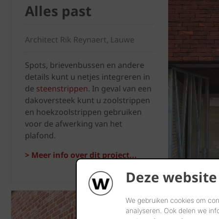
Alles past
Architect Rik Reynaert, Lauwe
Spots, brievenbussen en andere
details kunt u netjes integreren in
de
steenstrippen
. In geval van een
dakoversteek kunt u zoolstrippen
en hoekzoolstrippen gebruiken
voor de afwerking van het
plafond.
> Meer info over dit project...
Deze website
We gebruiken cookies om cont
Bouw
analyseren. Ook delen we inf