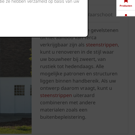
 die ze hebben verzameld op basis van uw
Producten
Architect Tim Oost, Waarschoot
Downloads
Omdat nagenoeg alle gevelstenen
uit het aanbod van Terca
Showrooms
verkrijgbaar zijn als
steenstrippen
,
kunt u renoveren in de stijl waar
Jobs
uw bouwheer bij zweert, van
rustiek tot hedendaags. Alle
mogelijke patronen en structuren
liggen binnen handbereik. Als uw
ontwerp daarom vraagt, kunt u
steenstrippen
uiteraard
combineren met andere
materialen zoals een
buitenbepleistering.