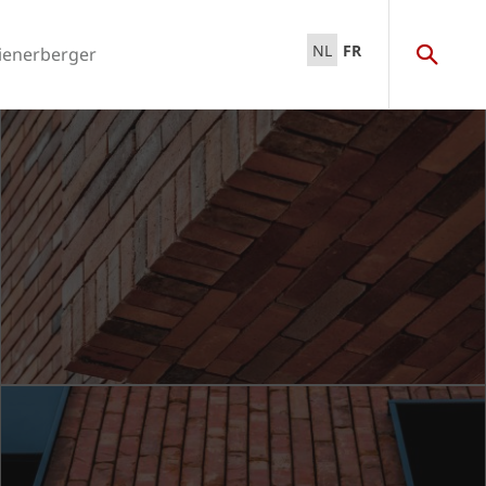
NL
FR
ienerberger