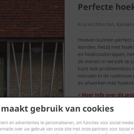
Perfecte hoe
Krul Architecten, Kessel-
Hoeken kunnen perfect 
worden, hetzij met hoek
en hoekzoolstrippen, het
de stenen in verstek te 
kunt ook probleemloos 
vooraan in de ruwbouw 
en afwerken met hoekst
> Meer info over dit proj
 maakt gebruik van cookies
ent en advertenties te personaliseren, om functies voor social media
diepte
ormatie over uw gebruik van onze site met onze partners voor social 