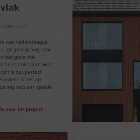
vlak
ectuur, Ieper
rs van hedendaagse
uur grijpen graag naar
n het gevelvlak
erde raamkaders. Met
ppen
is dat perfect
zonder risico’s op
jpeling mits een goede
.
o over dit project...