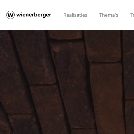
Realisaties
Thema's
T