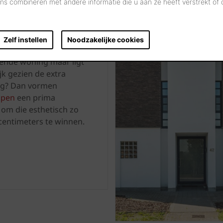
s combineren met andere informatie die u aan ze heeft verstrekt of
Zelf instellen
Noodzakelijke cookies
sluiten bij de gevel van
ende woning maar ligt
jk gezien de extra
aag? Dan vormen
ppen
een prima
 om die esthetisch zo
centimeters te winnen.